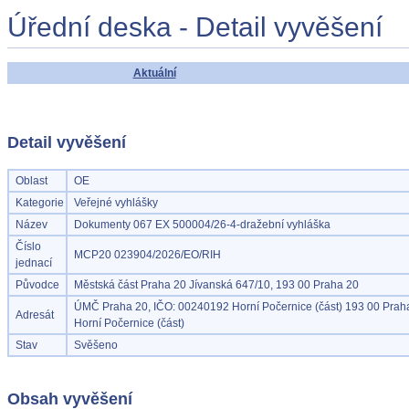
Úřední deska - Detail vyvěšení
Aktuální
Detail vyvěšení
Oblast
OE
Kategorie
Veřejné vyhlášky
Název
Dokumenty 067 EX 500004/26-4-dražební vyhláška
Číslo
MCP20 023904/2026/EO/RIH
jednací
Původce
Městská část Praha 20 Jívanská 647/10, 193 00 Praha 20
ÚMČ Praha 20, IČO: 00240192 Horní Počernice (část) 193 00 Praha
Adresát
Horní Počernice (část)
Stav
Svěšeno
Obsah vyvěšení