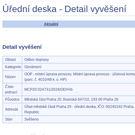
Úřední deska - Detail vyvěšení
Aktuální
Detail vyvěšení
Oblast
Odbor dopravy
Kategorie
Oznámení
OOP - místní úprava provozu: Místní úprava provozu - účelová kom
Název
(parc. č. 4010/48 k. ú. HP)
Číslo
MCP20 024731/2026/OD/Vrb
jednací
Původce
Městská část Praha 20 Jívanská 647/10, 193 00 Praha 20
Úřad městské části Praha 20 - úřední deska, IČO: 00240192 Praha
Adresát
Republic
Stav
Svěšeno