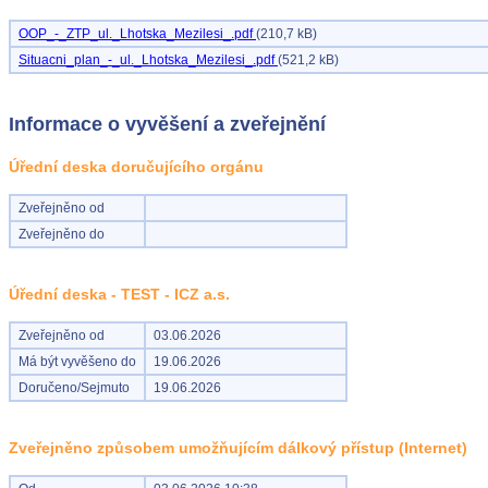
OOP_-_ZTP_ul._Lhotska_Mezilesi_.pdf
(210,7 kB)
Situacni_plan_-_ul._Lhotska_Mezilesi_.pdf
(521,2 kB)
Informace o vyvěšení a zveřejnění
Úřední deska doručujícího orgánu
Zveřejněno od
Zveřejněno do
Úřední deska - TEST - ICZ a.s.
Zveřejněno od
03.06.2026
Má být vyvěšeno do
19.06.2026
Doručeno/Sejmuto
19.06.2026
Zveřejněno způsobem umožňujícím dálkový přístup (Internet)