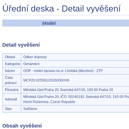
Úřední deska - Detail vyvěšení
Aktuální
Detail vyvěšení
Oblast
Odbor dopravy
Kategorie
Oznámení
Název
OOP - místní úprava na ul. Lhotská (Mezilesí) - ZTP
Číslo
MCP20 025581/2026/OD/Vrb
jednací
Původce
Městská část Praha 20 Jívanská 647/10, 193 00 Praha 20
Městská část Praha 20, IČO: 00240192 Jívanská 647/10, 193 00 Pr
Adresát
Horní Počernice, Czech Republic
Stav
Svěšeno
Obsah vyvěšení