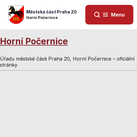
Městská část Praha 20
Menu
Horní Počernice
Horní Počernice
Úřadu městské části Praha 20, Horní Počernice – oficiální
stránky
Nezbytné
Nezbytné
cookies
cookies
Technické
Technické
cookies jsou
cookies jsou