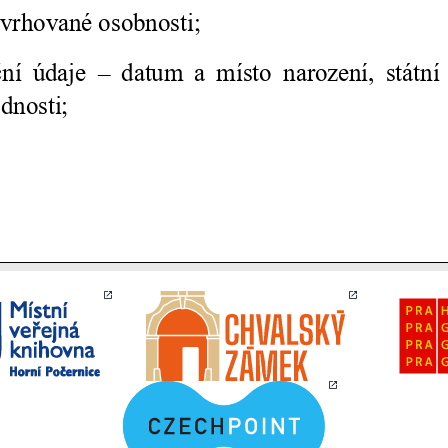
Personalizované
soubory cookie
Používáme rovněž
soubory cookie a
další technologie,
abychom
přizpůsobili naše
webové stránky
potřebám a
zájmům našich
návštěvníků.
Reklamní cookies
Reklamní cookies
používáme my
nebo naši partneři,
abychom Vám
mohli zobrazit
vhodné obsahy
nebo reklamy jak
na našich