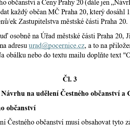
použití
identifikátorů,
které ukazují
na konkrétní
uživatelé
našeho webu.
Pokud
vypnete
používání
analytických
cookies ve
vztahu k Vaší
návštěvě,
ztrácíme
možnost
analýzy
výkonu a
optimalizace
našich
opatření.