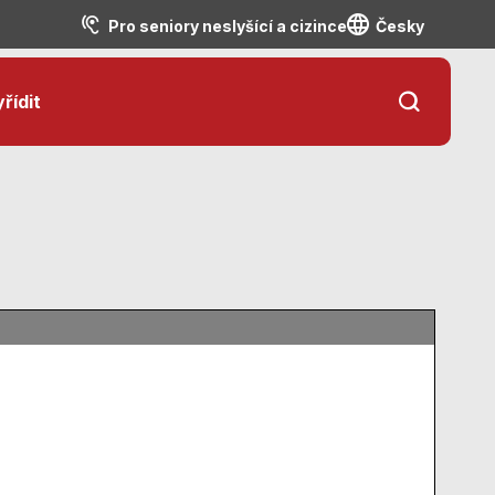
Pro seniory neslyšící a cizince
Česky
řídit