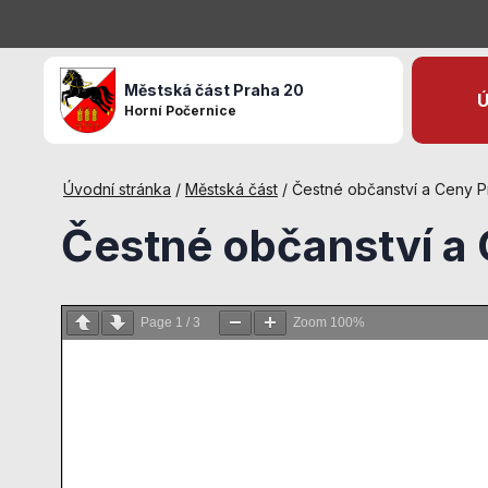
Městská část Praha 20
Ú
Horní Počernice
Úvodní stránka
/
Městská část
/
Čestné občanství a Ceny P
Čestné občanství a
Page
1
/
3
Zoom
100%