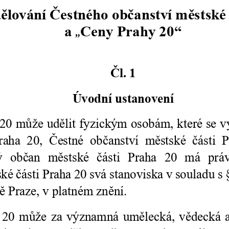
nezbytné pro
správné
fungování
webu a všech
funkcí, které
nabízí.
Nepožadujeme
Váš souhlas s
využitím
technických
cookies na
našem webu. Z
tohoto důvodu
technické
cookies
nemohou být
individuálně
deaktivovány
nebo
aktivovány.