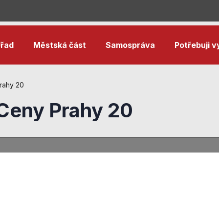
řad
Městská část
Samospráva
Potřebuji vy
rahy 20
 Ceny Prahy 20
Nezbytné
cookies
Technické
cookies jsou