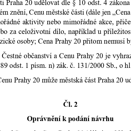
Analytické
cookies
Analytické
cookies nám
umožňují
měření výkonu
našeho webu
a našich
reklamních
kampaní.
Jejich pomocí
určujeme
počet návštěv
a zdroje
návštěv našich
internetových
stránek. Data
získaná
pomocí těchto
cookies
zpracováváme
souhrnně, bez