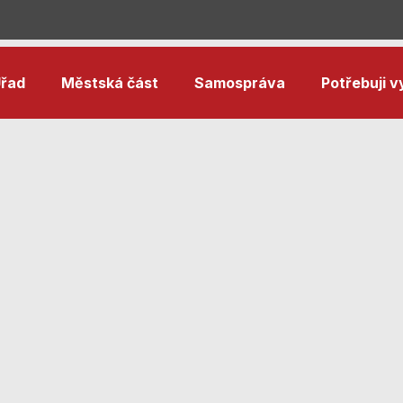
řad
Městská část
Samospráva
Potřebuji vy
Nezbytné
cookies
Technické
cookies jsou