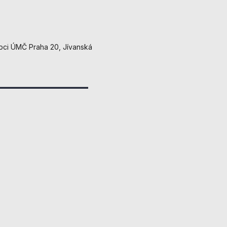
cepci ÚMČ Praha 20, Jívanská
______________