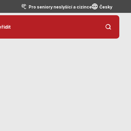
Pro seniory neslyšící a cizince
Česky
řídit