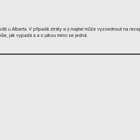
použití
identifikátorů,
které ukazují
na konkrétní
uživatelé
višti u Alberta. V případě ztráty si ji majitel může vyzvednout na re
našeho webu.
íše, jak vypadá a a o jakou minci se jedná.
Pokud
vypnete
__________________________________
používání
analytických
cookies ve
vztahu k Vaší
návštěvě,
ztrácíme
možnost
analýzy
výkonu a
optimalizace
našich
opatření.