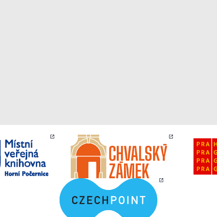
Personalizované
soubory cookie
Používáme rovněž
soubory cookie a
další technologie,
abychom
přizpůsobili naše
webové stránky
potřebám a
zájmům našich
návštěvníků.
Reklamní cookies
Reklamní cookies
používáme my
nebo naši partneři,
abychom Vám
mohli zobrazit
vhodné obsahy
nebo reklamy jak
na našich