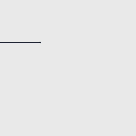
___________