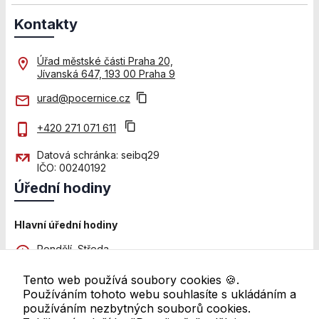
nezbytné pro
správné
Kontakty
fungování
webu a všech
Úřad městské části Praha 20,
funkcí, které
Jívanská 647, 193 00 Praha 9
nabízí.
Nepožadujeme
urad@pocernice.cz
Váš souhlas s
využitím
+420 271 071 611
technických
cookies na
Datová schránka: seibq29
našem webu. Z
IČO: 00240192
tohoto důvodu
Úřední hodiny
technické
cookies
nemohou být
Hlavní úřední hodiny
individuálně
deaktivovány
Pondělí, Středa
8:00 - 12:00 a 13:00 - 18:00
nebo
aktivovány.
Tento web používá soubory cookies 🍪.
Pátek
Používáním tohoto webu souhlasíte s ukládáním a
8:00 - 11:00
používáním nezbytných souborů cookies.