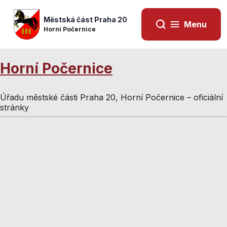
Městská část Praha 20
Menu
Horní Počernice
Horní Počernice
Úřadu městské části Praha 20, Horní Počernice – oficiální
stránky
Nezbytné
Nezbytné
cookies
cookies
Technické
Technické
cookies jsou
cookies jsou