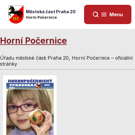
Městská část Praha 20
Menu
Horní Počernice
Horní Počernice
Úřadu městské části Praha 20, Horní Počernice – oficiální
stránky
Nezbytné
Nezbytné
cookies
cookies
Technické
Technické
cookies jsou
cookies jsou