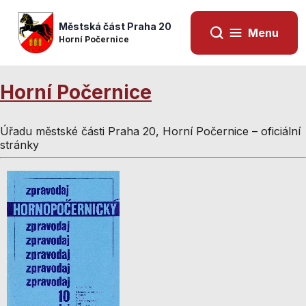
Městská část Praha 20
Menu
Horní Počernice
Horní Počernice
Úřadu městské části Praha 20, Horní Počernice – oficiální
stránky
Nezbytné
Nezbytné
cookies
cookies
Technické
Technické
cookies jsou
cookies jsou