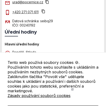
použití
urad@pocernice.cz
identifikátorů,
které ukazují
+420 271 071 611
na konkrétní
uživatelé
Datová schránka: seibq29
našeho webu.
IČO: 00240192
Pokud
Úřední hodiny
vypnete
používání
analytických
Hlavní úřední hodiny
cookies ve
Pondělí, Středa
vztahu k Vaší
8:00 - 12:00 a 13:00 - 18:00
návštěvě,
ztrácíme
Tento web používá soubory cookies 🍪.
Pátek
možnost
Používáním tohoto webu souhlasíte s ukládáním a
8:00 - 11:00
analýzy
používáním nezbytných souborů cookies.
výkonu a
Zakliknutím tlačítka "Povolit vše" udělujete
Další pracoviště
optimalizace
souhlas k ukládání a používání i dalších souborů
Úřední hodiny se mohou lišit. Pro ověření navštivte
našich
cookies jako jsou statistické, preferenční a
přehled všech úředních hodin
opatření.
marketingové.
Zásady používání souborů cookies
Odkazy v patičce