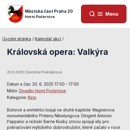
Městská část Praha 20
Menu
Horní Počernice
Úvodní stránka
/
Kalendář akcí
/
Královská opera: Valkýra
20.6.2025 | Karolína Prokůpková
Datum a čas: 20. 6. 2025 17:00 - 17:00
Místo:
Divadlo Horní Počernice
Kategorie:
Kino
Nezbytné
Bohové a smrtelníci bojují ve druhé kapitole Wagnerova
cookies
monumentálního Prstenu Nibelungova. Dirigent Antonio
Technické
Pappano a režisér Barrie Kosky znovu spojují síly pro
cookies jsou
pokračování mýtického dobrodružství, které začalo v roce