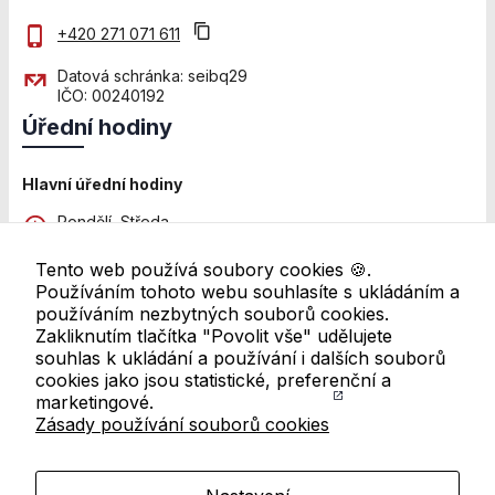
použití
identifikátorů,
+420 271 071 611
které ukazují
na konkrétní
Datová schránka: seibq29
uživatelé
IČO: 00240192
našeho webu.
Úřední hodiny
Pokud
vypnete
používání
Hlavní úřední hodiny
analytických
Pondělí, Středa
cookies ve
8:00 - 12:00 a 13:00 - 18:00
vztahu k Vaší
návštěvě,
Tento web používá soubory cookies 🍪.
Pátek
ztrácíme
Používáním tohoto webu souhlasíte s ukládáním a
8:00 - 11:00
možnost
používáním nezbytných souborů cookies.
analýzy
Zakliknutím tlačítka "Povolit vše" udělujete
Další pracoviště
výkonu a
souhlas k ukládání a používání i dalších souborů
Úřední hodiny se mohou lišit. Pro ověření navštivte
optimalizace
cookies jako jsou statistické, preferenční a
přehled všech úředních hodin
našich
marketingové.
opatření.
Zásady používání souborů cookies
Odkazy v patičce
Mapa webu