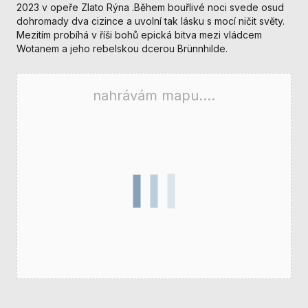
nezbytné pro
2023 v opeře Zlato Rýna .Během bouřlivé noci svede osud
správné
dohromady dva cizince a uvolní tak lásku s mocí ničit světy.
fungování
Mezitím probíhá v říši bohů epická bitva mezi vládcem
webu a všech
Wotanem a jeho rebelskou dcerou Brünnhilde.
funkcí, které
nabízí.
Nepožadujeme
nahrávám mapu....
Váš souhlas s
využitím
technických
cookies na
našem webu. Z
tohoto důvodu
technické
cookies
nemohou být
individuálně
deaktivovány
nebo
aktivovány.