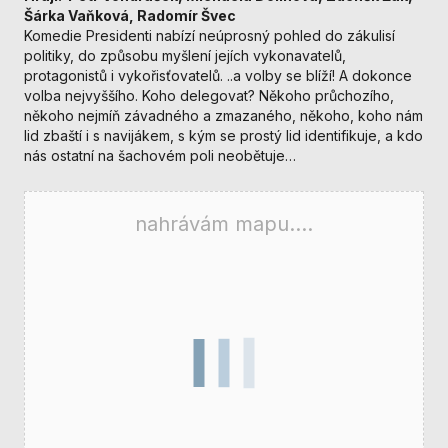
nezbytné pro
Šárka Vaňková, Radomír Švec
správné
Komedie Presidenti nabízí neúprosný pohled do zákulisí
fungování
politiky, do způsobu myšlení jejích vykonavatelů,
webu a všech
protagonistů i vykořisťovatelů. ..a volby se blíží! A dokonce
funkcí, které
volba nejvyššího. Koho delegovat? Někoho průchozího,
nabízí.
někoho nejmíň závadného a zmazaného, někoho, koho nám
Nepožadujeme
lid zbaští i s navijákem, s kým se prostý lid identifikuje, a kdo
Váš souhlas s
nás ostatní na šachovém poli neobětuje…
využitím
technických
cookies na
nahrávám mapu....
našem webu. Z
tohoto důvodu
technické
cookies
nemohou být
individuálně
deaktivovány
nebo
aktivovány.