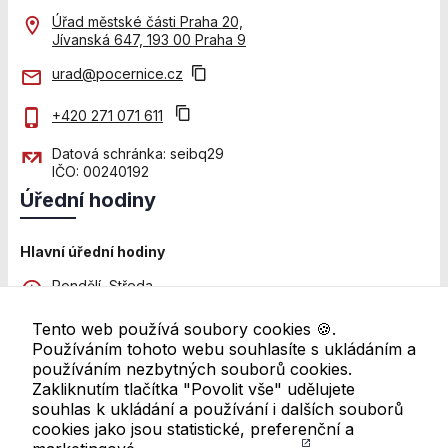
použití
Úřad městské části Praha 20,
identifikátorů,
Jívanská 647, 193 00 Praha 9
které ukazují
na konkrétní
urad@pocernice.cz
uživatelé
našeho webu.
+420 271 071 611
Pokud
vypnete
Datová schránka: seibq29
používání
IČO: 00240192
analytických
Úřední hodiny
cookies ve
vztahu k Vaší
návštěvě,
Hlavní úřední hodiny
ztrácíme
možnost
Pondělí, Středa
analýzy
8:00 - 12:00 a 13:00 - 18:00
výkonu a
Tento web používá soubory cookies 🍪.
Pátek
optimalizace
Používáním tohoto webu souhlasíte s ukládáním a
8:00 - 11:00
našich
používáním nezbytných souborů cookies.
opatření.
Zakliknutím tlačítka "Povolit vše" udělujete
Další pracoviště
souhlas k ukládání a používání i dalších souborů
Úřední hodiny se mohou lišit. Pro ověření navštivte
cookies jako jsou statistické, preferenční a
přehled všech úředních hodin