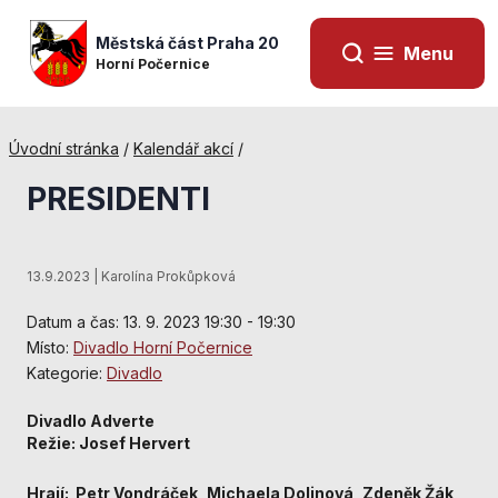
Městská část Praha 20
Menu
Horní Počernice
Úvodní stránka
/
Kalendář akcí
/
PRESIDENTI
13.9.2023 | Karolína Prokůpková
Datum a čas: 13. 9. 2023 19:30 - 19:30
Místo:
Divadlo Horní Počernice
Kategorie:
Divadlo
Nezbytné
Divadlo Adverte
cookies
Režie: Josef Hervert
Technické
cookies jsou
Hrají: Petr Vondráček, Michaela Dolinová, Zdeněk Žák,