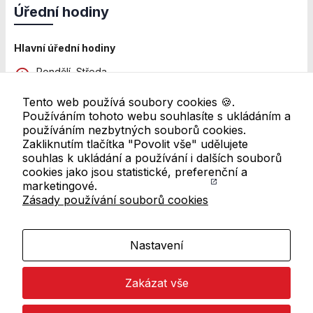
Personalizované
Úřední hodiny
soubory cookie
Používáme rovněž
soubory cookie a
Hlavní úřední hodiny
další technologie,
Pondělí, Středa
abychom
8:00 - 12:00 a 13:00 - 18:00
přizpůsobili naše
webové stránky
Tento web používá soubory cookies 🍪.
Pátek
potřebám a
Používáním tohoto webu souhlasíte s ukládáním a
8:00 - 11:00
zájmům našich
používáním nezbytných souborů cookies.
návštěvníků.
Zakliknutím tlačítka "Povolit vše" udělujete
Další pracoviště
souhlas k ukládání a používání i dalších souborů
Úřední hodiny se mohou lišit. Pro ověření navštivte
cookies jako jsou statistické, preferenční a
přehled všech úředních hodin
marketingové.
Reklamní cookies
Zásady používání souborů cookies
Odkazy v patičce
Reklamní cookies
používáme my
nebo naši partneři,
Mapa webu
Nastavení
abychom Vám
mohli zobrazit
RSS kanál
vhodné obsahy
Zakázat vše
Prohlášení o přístupnosti
nebo reklamy jak
na našich
Zásady používání cookies