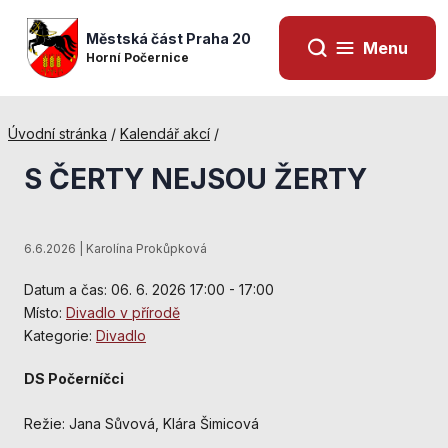
Městská část Praha 20
Menu
Horní Počernice
Úvodní stránka
/
Kalendář akcí
/
S ČERTY NEJSOU ŽERTY
6.6.2026 | Karolína Prokůpková
Datum a čas: 06. 6. 2026 17:00 - 17:00
Místo:
Divadlo v přírodě
Kategorie:
Divadlo
Nezbytné
DS Počerníčci
cookies
Technické
Režie: Jana Sůvová, Klára Šimicová
cookies jsou