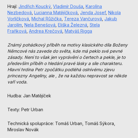
nezbytné pro
Hrají:
Jindřich Koucký
,
Vladimír Douša
,
Karolína
správné
Nezbedová
,
Lucianna Matějíčková
,
Jenda Josef
,
Nikola
fungování
Vorlíčková
,
Michal Růžička
,
Tereza Vančurová
,
Jakub
webu a všech
Jarolím
,
Nela Benešová
,
Eliška Železná
,
Stela
funkcí, které
Fraňková
,
Andrea Krečová
,
Matyáš Rigga
nabízí.
Nepožadujeme
Známý pohádkový příběh na motivy klasického díla Boženy
Váš souhlas s
Němcové nás zavede do světa, kde má peklo své pevné
využitím
zásady. Není to však jen vyprávění o čertech a pekle, je to
technických
především příběh o hledání pravé lásky a síle charakteru.
cookies na
Hlavní hrdina Petr zpočátku podléhá oslnivému zjevu
našem webu. Z
princezny Angeliny, ale , že na každou nepravost se někde
tohoto důvodu
vaří voda.
technické
cookies
nemohou být
Hudba: Jan Matějíček
individuálně
deaktivovány
Texty: Petr Urban
nebo
aktivovány.
Technická spolupráce: Tomáš Urban, Tomáš Sýkora,
Miroslav Novák