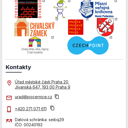
použití
identifikátorů,
které ukazují
na konkrétní
uživatelé
našeho webu.
Pokud
vypnete
používání
analytických
cookies ve
vztahu k Vaší
Kontakty
návštěvě,
ztrácíme
možnost
Úřad městské části Praha 20,
analýzy
Jívanská 647, 193 00 Praha 9
výkonu a
urad@pocernice.cz
optimalizace
našich
+420 271 071 611
opatření.
Datová schránka: seibq29
IČO: 00240192