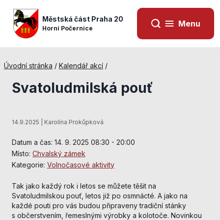
Městská část Praha 20
Menu
Horní Počernice
Úvodní stránka
/
Kalendář akcí
/
Svatoludmilská pouť
14.9.2025 | Karolína Prokůpková
Datum a čas: 14. 9. 2025 08:30 - 20:00
Místo:
Chvalský zámek
Kategorie:
Volnočasové aktivity
Nezbytné
Tak jako každý rok i letos se můžete těšit na
cookies
Svatoludmilskou pouť, letos již po osmnácté. A jako na
Technické
každé pouti pro vás budou připraveny tradiční stánky
cookies jsou
s občerstvením, řemeslnými výrobky a kolotoče. Novinkou