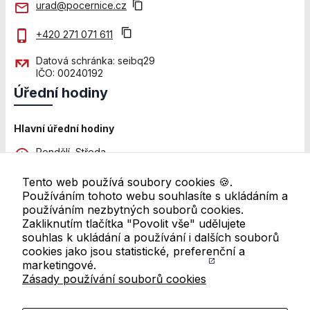
stránkách, tak na
urad@pocernice.cz
stránkách třetích
subjektů. Díky
+420 271 071 611
tomu můžeme
vytvářet profily
Datová schránka: seibq29
založené na Vašich
IČO: 00240192
zájmech, tak zvané
Úřední hodiny
pseudonymizované
profily. Na základě
těchto informací
Hlavní úřední hodiny
není zpravidla
Pondělí, Středa
možná
8:00 - 12:00 a 13:00 - 18:00
bezprostřední
Tento web používá soubory cookies 🍪.
identifikace Vaší
Pátek
Používáním tohoto webu souhlasíte s ukládáním a
osoby, protože
8:00 - 11:00
používáním nezbytných souborů cookies.
jsou používány
Zakliknutím tlačítka "Povolit vše" udělujete
pouze
Další pracoviště
souhlas k ukládání a používání i dalších souborů
pseudonymizované
Úřední hodiny se mohou lišit. Pro ověření navštivte
cookies jako jsou statistické, preferenční a
údaje. Pokud
přehled všech úředních hodin
marketingové.
nevyjádříte
Zásady používání souborů cookies
Odkazy v patičce
souhlas, nebudete
příjemcem obsahů
a reklam