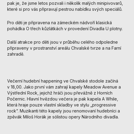
nezbytné pro
pak je, že jsme letos pozvali i několik malých minipivovarů,
správné
které si pro vás připravují pestrou nabídku svých speciálů.
fungování
webu a všech
Pro děti je připravena na zámeckém nádvoří klasická
funkcí, které
pohádka O třech kůzlátkách v provedení Divadla U plotny.
nabízí.
Nepožadujeme
Další atrakce pro děti jsou v průběhu celého odpoledne
Váš souhlas s
připraveny v prostranství areálu Chvalské tvrze a na Farní
využitím
zahradě.
technických
cookies na
našem webu. Z
tohoto důvodu
technické
Večerní hudební happening ve Chvalské stodole začíná
cookies
v 18,00. Jako první vám zahrají kapely Meadow Avenue a
nemohou být
Výstřední Rock, jejichž hráči jsou převážně z Horních
individuálně
Počernic. Hlavní hvězdou večera je pak kapela A While,
deaktivovány
která hraje pouze vlastní skladby ve stylu „progressive
nebo
rock“. Muzikanti této kapely jsou renomovaní hudebníci a
aktivovány.
zpěvák Miloš Horák je sólistou opery Národního divadla.