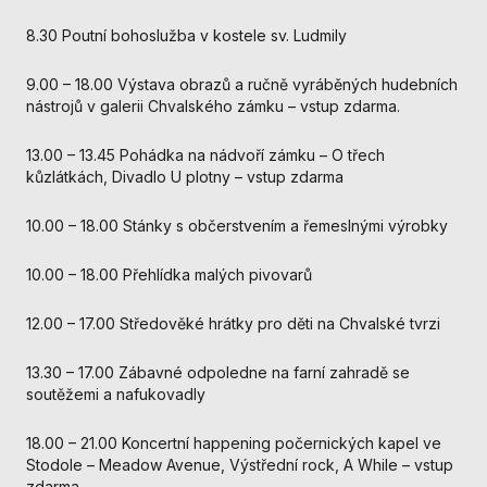
Analytické
cookies
8.30 Poutní bohoslužba v kostele sv. Ludmily
Analytické
cookies nám
9.00 – 18.00 Výstava obrazů a ručně vyráběných hudebních
umožňují
nástrojů v galerii Chvalského zámku – vstup zdarma.
měření výkonu
našeho webu
13.00 – 13.45 Pohádka na nádvoří zámku – O třech
a našich
kůzlátkách, Divadlo U plotny – vstup zdarma
reklamních
kampaní.
10.00 – 18.00 Stánky s občerstvením a řemeslnými výrobky
Jejich pomocí
určujeme
počet návštěv
10.00 – 18.00 Přehlídka malých pivovarů
a zdroje
návštěv našich
12.00 – 17.00 Středověké hrátky pro děti na Chvalské tvrzi
internetových
stránek. Data
13.30 – 17.00 Zábavné odpoledne na farní zahradě se
získaná
soutěžemi a nafukovadly
pomocí těchto
cookies
18.00 – 21.00 Koncertní happening počernických kapel ve
zpracováváme
Stodole – Meadow Avenue, Výstřední rock, A While – vstup
souhrnně, bez
zdarma