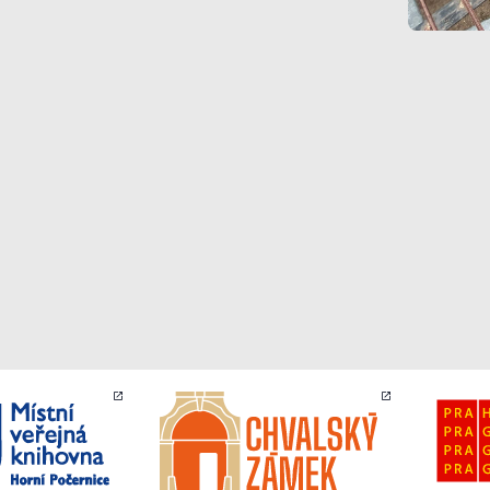
Analytické
cookies
Analytické
cookies nám
umožňují
měření výkonu
našeho webu
a našich
reklamních
kampaní.
Jejich pomocí
určujeme
počet návštěv
a zdroje
návštěv našich
internetových
stránek. Data
získaná
pomocí těchto
cookies
zpracováváme
souhrnně, bez