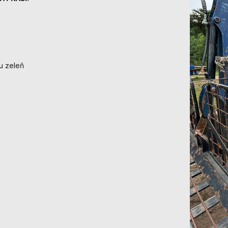
nezbytné pro
správné
fungování
webu a všech
funkcí, které
nabízí.
u zeleň
Nepožadujeme
Váš souhlas s
využitím
technických
cookies na
našem webu. Z
tohoto důvodu
technické
cookies
nemohou být
individuálně
deaktivovány
nebo
aktivovány.