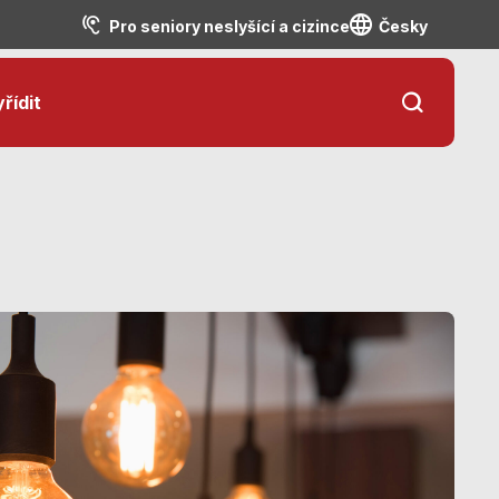
Pro seniory neslyšící a cizince
Česky
řídit