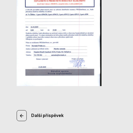
Navigace
Další
příspěvek
pro