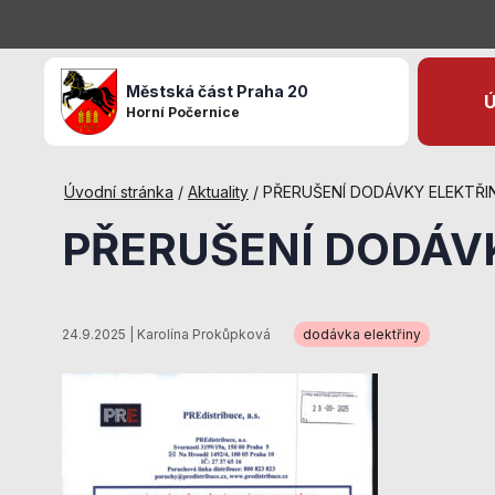
Městská část Praha 20
Ú
Horní Počernice
Úvodní stránka
/
Aktuality
/
PŘERUŠENÍ DODÁVKY ELEKTŘI
PŘERUŠENÍ DODÁV
24.9.2025 | Karolína Prokůpková
dodávka elektřiny