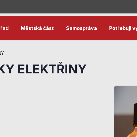
řad
Městská část
Samospráva
Potřebuji vy
NY
KY ELEKTŘINY
Nezbytné
cookies
Technické
cookies jsou