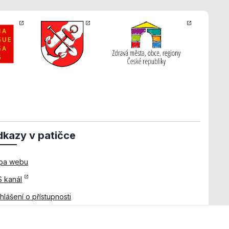
kazy v patičce
pa webu
 kanál
hlášení o přístupnosti
ady používání cookies