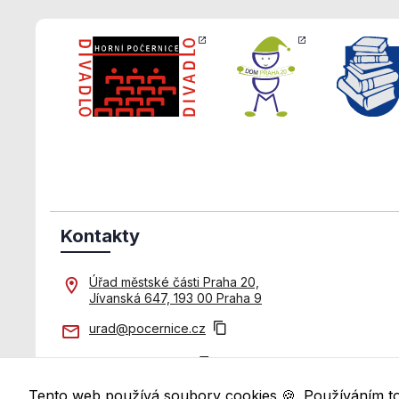
příspěvek
Kontakty
Úřad městské části Praha 20,
Jívanská 647, 193 00 Praha 9
urad@pocernice.cz
+420 271 071 611
Tento web používá soubory cookies 🍪. Používáním t