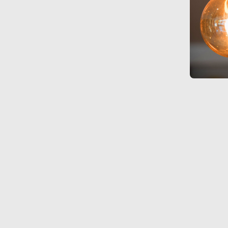
nezbytné pro
správné
fungování
webu a všech
funkcí, které
nabízí.
Nepožadujeme
Váš souhlas s
využitím
technických
cookies na
našem webu. Z
tohoto důvodu
technické
cookies
nemohou být
individuálně
deaktivovány
nebo
aktivovány.