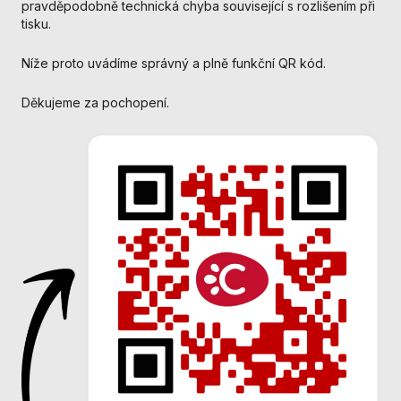
pravděpodobně technická chyba související s rozlišením při
nezbytné pro
tisku.
správné
fungování
webu a všech
Níže proto uvádíme správný a plně funkční QR kód.
funkcí, které
nabízí.
Děkujeme za pochopení.
Nepožadujeme
Váš souhlas s
využitím
technických
cookies na
našem webu. Z
tohoto důvodu
technické
cookies
nemohou být
individuálně
deaktivovány
nebo
aktivovány.