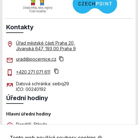
použití
identifikátorů,
které ukazují
na konkrétní
uživatelé
Kontakty
našeho webu.
Pokud
Úřad městské části Praha 20,
vypnete
Jívanská 647, 193 00 Praha 9
používání
analytických
urad@pocernice.cz
cookies ve
vztahu k Vaší
+420 271 071 611
návštěvě,
ztrácíme
Datová schránka: seibq29
možnost
IČO: 00240192
analýzy
Úřední hodiny
výkonu a
optimalizace
našich
Hlavní úřední hodiny
opatření.
Pondělí, Středa
8:00 - 12:00 a 13:00 - 18:00
Tento web používá soubory cookies 🍪.