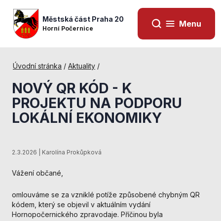
Městská část Praha 20
Menu
Horní Počernice
Úvodní stránka
/
Aktuality
/
NOVÝ QR KÓD - K
PROJEKTU NA PODPORU
LOKÁLNÍ EKONOMIKY
2.3.2026 | Karolína Prokůpková
Vážení občané,
Nezbytné
omlouváme se za vzniklé potíže způsobené chybným QR
cookies
kódem, který se objevil v aktuálním vydání
Technické
Hornopočernického zpravodaje. Příčinou byla
cookies jsou