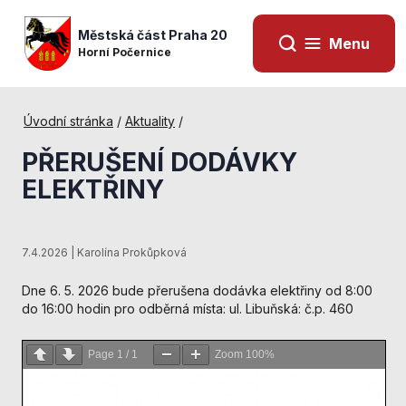
Městská část Praha 20
Menu
Horní Počernice
Úvodní stránka
/
Aktuality
/
PŘERUŠENÍ DODÁVKY
ELEKTŘINY
7.4.2026 | Karolína Prokůpková
Dne 6. 5. 2026 bude přerušena dodávka elektřiny od 8:00
do 16:00 hodin pro odběrná místa: ul. Libuňská: č.p. 460
Nezbytné
Page
1
/
1
Zoom
100%
cookies
Technické
cookies jsou