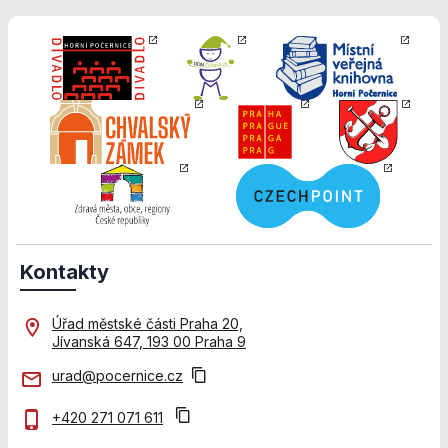
pro
použití
identifikátorů,
příspěvek
které ukazují
na konkrétní
uživatelé
našeho webu.
Pokud
vypnete
používání
analytických
cookies ve
vztahu k Vaší
návštěvě,
ztrácíme
Kontakty
možnost
analýzy
výkonu a
Úřad městské části Praha 20,
optimalizace
Jívanská 647, 193 00 Praha 9
našich
urad@pocernice.cz
opatření.
+420 271 071 611