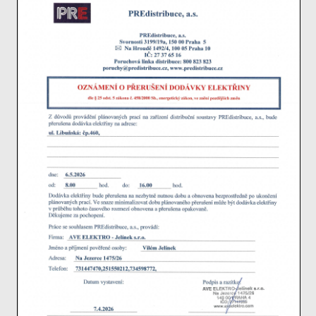
nezbytné pro
správné
fungování
webu a všech
funkcí, které
nabízí.
Nepožadujeme
Váš souhlas s
využitím
technických
cookies na
našem webu. Z
tohoto důvodu
technické
cookies
nemohou být
individuálně
deaktivovány
nebo
aktivovány.