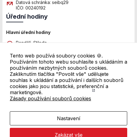
Personalizované
Datová schránka: seibq29
soubory cookie
IČO: 00240192
Používáme rovněž
Úřední hodiny
soubory cookie a
další technologie,
abychom
Hlavní úřední hodiny
přizpůsobili naše
Pondělí, Středa
webové stránky
8:00 - 12:00 a 13:00 - 18:00
potřebám a
Tento web používá soubory cookies 🍪.
zájmům našich
Pátek
Používáním tohoto webu souhlasíte s ukládáním a
návštěvníků.
8:00 - 11:00
používáním nezbytných souborů cookies.
Zakliknutím tlačítka "Povolit vše" udělujete
Další pracoviště
souhlas k ukládání a používání i dalších souborů
Reklamní cookies
Úřední hodiny se mohou lišit. Pro ověření navštivte
cookies jako jsou statistické, preferenční a
Reklamní cookies
přehled všech úředních hodin
marketingové.
používáme my
Zásady používání souborů cookies
Odkazy v patičce
nebo naši partneři,
abychom Vám
mohli zobrazit
Mapa webu
Nastavení
vhodné obsahy
nebo reklamy jak
RSS kanál
na našich
Zakázat vše
Prohlášení o přístupnosti