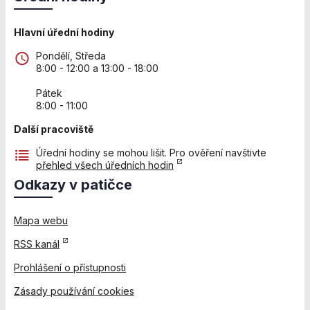
stránkách, tak na
stránkách třetích
subjektů. Díky
Hlavní úřední hodiny
tomu můžeme
Pondělí, Středa
vytvářet profily
8:00 - 12:00 a 13:00 - 18:00
založené na Vašich
zájmech, tak zvané
Pátek
pseudonymizované
8:00 - 11:00
profily. Na základě
těchto informací
Další pracoviště
není zpravidla
Úřední hodiny se mohou lišit. Pro ověření navštivte
možná
přehled všech úředních hodin
bezprostřední
identifikace Vaší
Odkazy v patičce
osoby, protože
jsou používány
Mapa webu
pouze
pseudonymizované
RSS kanál
údaje. Pokud
nevyjádříte
Prohlášení o přístupnosti
souhlas, nebudete
Zásady používání cookies
příjemcem obsahů
a reklam