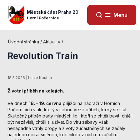
Městská část Praha 20
Menu
Horní Počernice
Úvodní stránka
/
Aktuality
/
Revolution Train
18.5.2026 | Lucie Koutná
Životní příběh na kolejích.
Ve dnech
18. – 19. června
přijíždí na nádraží v Horních
Počernicích vlak, který s sebou veze příběh, který se stal.
Skutečný příběh party mladých lidí, kteří se chtěli bavit, chtěli
Nezbytné
být nezávislí, chtěli si užívat. Do víru zábavy však
cookies
nenápadně vtrhly drogy a životy zúčastněných se začaly
Technické
najednou ubírat směrem, kde nikdo z nich na začátku
cookies jsou