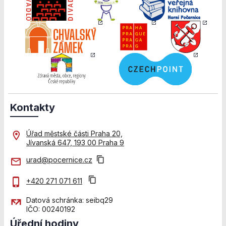
Personalizované
soubory cookie
Používáme rovněž
soubory cookie a
další technologie,
abychom
přizpůsobili naše
webové stránky
potřebám a
zájmům našich
návštěvníků.
Kontakty
Úřad městské části Praha 20,
Reklamní cookies
Jívanská 647, 193 00 Praha 9
Reklamní cookies
používáme my
urad@pocernice.cz
nebo naši partneři,
abychom Vám
+420 271 071 611
mohli zobrazit
vhodné obsahy
Datová schránka: seibq29
nebo reklamy jak
IČO: 00240192
na našich
Úřední hodiny