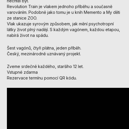
nechtěl být.
nezbytné pro
Revolution Train je vlakem jednoho příběhu a současně
správné
varováním. Podobně jako tomu je u knih Memento a My děti
fungování
ze stanice ZOO.
webu a všech
Vlak ukazuje syrovým způsobem, jak mění psychotropní
funkcí, které
látky život plný nadějí. S každým vagónem, každou etapou,
nabízí.
nabírá život na spádu.
Nepožadujeme
Váš souhlas s
Šest vagónů, čtyři plátna, jeden příběh.
využitím
Český, mezinárodně uznávaný projekt.
technických
cookies na
našem webu. Z
Zveme srdečně každého, staršího 12 let.
tohoto důvodu
Vstupné zdarma
technické
Rezervace termínu pomocí QR kódu.
cookies
nemohou být
individuálně
deaktivovány
nebo
aktivovány.