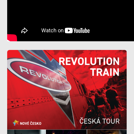
Analytické
cookies
Analytické
cookies nám
umožňují
měření výkonu
našeho webu
a našich
reklamních
kampaní.
Jejich pomocí
určujeme
počet návštěv
a zdroje
návštěv našich
internetových
stránek. Data
získaná
pomocí těchto
cookies
zpracováváme
souhrnně, bez