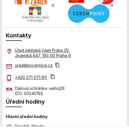
použití
identifikátorů,
které ukazují
na konkrétní
uživatelé
našeho webu.
Kontakty
Pokud
vypnete
používání
Úřad městské části Praha 20,
analytických
Jívanská 647, 193 00 Praha 9
cookies ve
vztahu k Vaší
urad@pocernice.cz
návštěvě,
ztrácíme
+420 271 071 611
možnost
analýzy
Datová schránka: seibq29
výkonu a
IČO: 00240192
optimalizace
Úřední hodiny
našich
opatření.
Hlavní úřední hodiny
Pondělí, Středa