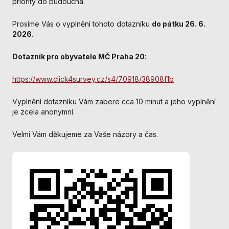
priority do budoucna.
nezbytné pro
správné
Prosíme Vás o vyplnění tohoto dotazníku
do pátku 26. 6.
fungování
202
6.
webu a všech
funkcí, které
nabízí.
Dotazník pro obyvatele MČ Praha 20:
Nepožadujeme
Váš souhlas s
https://www.click4survey.cz/s4/70918/38908f1b
využitím
technických
Vyplnění dotazníku Vám zabere cca 10 minut a jeho vyplnění
cookies na
je zcela anonymní.
našem webu. Z
tohoto důvodu
Velmi Vám děkujeme za Vaše názory a čas.
technické
cookies
nemohou být
individuálně
deaktivovány
nebo
aktivovány.