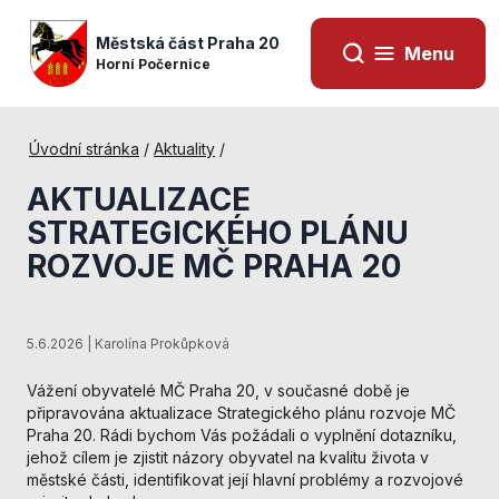
Městská část Praha 20
Menu
Horní Počernice
Úvodní stránka
/
Aktuality
/
AKTUALIZACE
STRATEGICKÉHO PLÁNU
ROZVOJE MČ PRAHA 20
5.6.2026 | Karolína Prokůpková
Vážení obyvatelé MČ Praha 20, v současné době je
připravována aktualizace Strategického plánu rozvoje MČ
Nezbytné
Praha 20. Rádi bychom Vás požádali o vyplnění dotazníku,
cookies
jehož cílem je zjistit názory obyvatel na kvalitu života v
Technické
městské části, identifikovat její hlavní problémy a rozvojové
cookies jsou