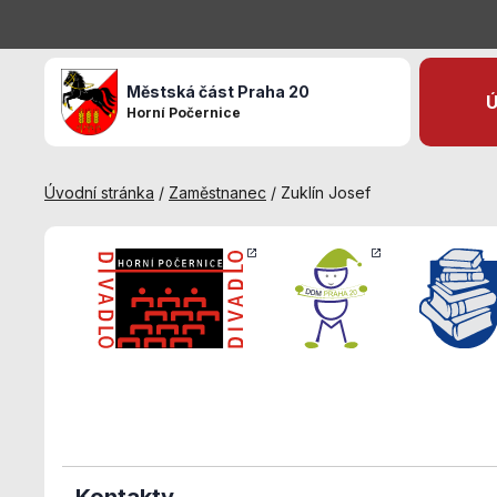
Městská část Praha 20
Ú
Horní Počernice
Úvodní stránka
/
Zaměstnanec
/
Zuklín Josef
Kontakty