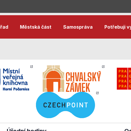
řad
Městská část
Samospráva
Potřebuji vy
Nezbytné
cookies
Technické
cookies jsou
Úřední hodiny
Od