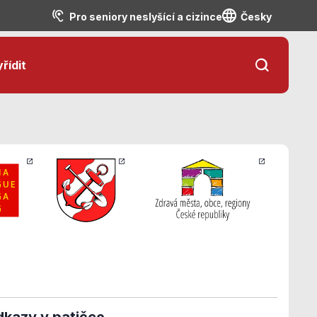
Pro seniory neslyšící a cizince
Česky
řídit
kazy v patičce