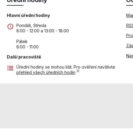
nezbytné pro
správné
fungování
Hlavní úřední hodiny
Ma
webu a všech
Pondělí, Středa
RSS
funkcí, které
8:00 - 12:00 a 13:00 - 18:00
nabízí.
Pro
Nepožadujeme
Pátek
Váš souhlas s
Zás
8:00 - 11:00
využitím
Nas
technických
Další pracoviště
cookies na
Úřední hodiny se mohou lišit. Pro ověření navštivte
našem webu. Z
přehled všech úředních hodin
tohoto důvodu
technické
cookies
nemohou být
individuálně
deaktivovány
nebo
aktivovány.