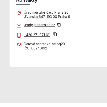
Úřad městské části Praha 20,
Jívanská 647, 193 00 Praha 9
urad@pocernice.cz
+420 271 071 611
Datová schránka: seibq29
IČO: 00240192