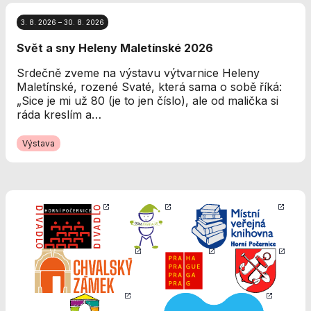
Analytické
cookies
3. 8. 2026 – 30. 8. 2026
Analytické
Svět a sny Heleny Maletínské 2026
cookies nám
umožňují
Srdečně zveme na výstavu výtvarnice Heleny
měření výkonu
Maletínské, rozené Svaté, která sama o sobě říká:
našeho webu
„Sice je mi už 80 (je to jen číslo), ale od malička si
a našich
ráda kreslím a…
reklamních
kampaní.
Výstava
Jejich pomocí
určujeme
počet návštěv
a zdroje
návštěv našich
internetových
stránek. Data
získaná
pomocí těchto
cookies
zpracováváme
souhrnně, bez