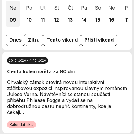
nezbytné pro
Ne
Po
Út
St
Čt
Pá
So
Ne
Po
správné
fungování
09
10
11
12
13
14
15
16
17
webu a všech
funkcí, které
nabízí.
Nepožadujeme
Dnes
Zítra
Tento víkend
Příští víkend
Váš souhlas s
využitím
technických
20. 3. 2026 – 4. 10. 2026
cookies na
našem webu. Z
Cesta kolem světa za 80 dní
tohoto důvodu
technické
Chvalský zámek otevírá novou interaktivní
cookies
zážitkovou expozici inspirovanou slavným románem
nemohou být
Julese Verna. Návštěvníci se stanou součástí
individuálně
příběhu Philease Fogga a vydají se na
deaktivovány
dobrodružnou cestu napříč kontinenty, kde je
nebo
čekají…
aktivovány.
Kalendář akcí