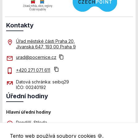
použití
identifikátorů,
které ukazují
na konkrétní
Kontakty
uživatelé
našeho webu.
Pokud
Úřad městské části Praha 20,
vypnete
Jívanská 647, 193 00 Praha 9
používání
analytických
urad@pocernice.cz
cookies ve
vztahu k Vaší
+420 271 071 611
návštěvě,
ztrácíme
Datová schránka: seibq29
možnost
IČO: 00240192
analýzy
Úřední hodiny
výkonu a
optimalizace
našich
Hlavní úřední hodiny
opatření.
Pondělí, Středa
8:00 - 12:00 a 13:00 - 18:00
Tento web používá soubory cookies 🍪.