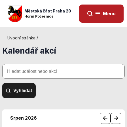
Městská část Praha 20
Menu
Horní Počernice
Úvodní stránka
/
Kalendář akcí
Hledat
událost
nebo
akci
Vyhledat
Nezbytné
cookies
Srpen 2026
Technické
cookies jsou