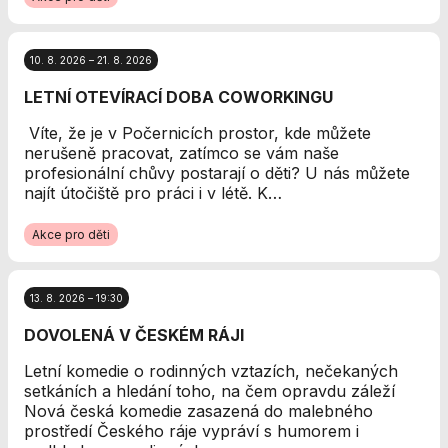
použití
identifikátorů,
které ukazují
na konkrétní
10. 8. 2026 – 21. 8. 2026
uživatelé
LETNÍ OTEVÍRACÍ DOBA COWORKINGU
našeho webu.
Pokud
Víte, že je v Počernicích prostor, kde můžete
vypnete
nerušeně pracovat, zatímco se vám naše
používání
profesionální chůvy postarají o děti? U nás můžete
analytických
najít útočiště pro práci i v létě. K…
cookies ve
vztahu k Vaší
Akce pro děti
návštěvě,
ztrácíme
možnost
13. 8. 2026 – 19:30
analýzy
výkonu a
DOVOLENÁ V ČESKÉM RÁJI
optimalizace
našich
Letní komedie o rodinných vztazích, nečekaných
opatření.
setkáních a hledání toho, na čem opravdu záleží
Nová česká komedie zasazená do malebného
prostředí Českého ráje vypráví s humorem i