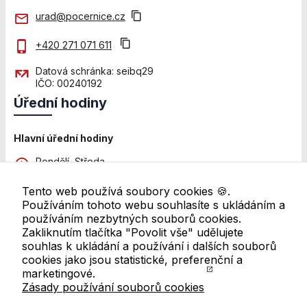
stránkách, tak na
urad@pocernice.cz
stránkách třetích
subjektů. Díky
tomu můžeme
+420 271 071 611
vytvářet profily
Datová schránka: seibq29
založené na Vašich
IČO: 00240192
zájmech, tak zvané
pseudonymizované
Úřední hodiny
profily. Na základě
těchto informací
Hlavní úřední hodiny
není zpravidla
možná
Pondělí, Středa
bezprostřední
8:00 - 12:00 a 13:00 - 18:00
identifikace Vaší
Tento web používá soubory cookies 🍪.
osoby, protože
Pátek
Používáním tohoto webu souhlasíte s ukládáním a
jsou používány
8:00 - 11:00
používáním nezbytných souborů cookies.
pouze
Zakliknutím tlačítka "Povolit vše" udělujete
Další pracoviště
pseudonymizované
souhlas k ukládání a používání i dalších souborů
údaje. Pokud
Úřední hodiny se mohou lišit. Pro ověření navštivte
cookies jako jsou statistické, preferenční a
nevyjádříte
přehled všech úředních hodin
marketingové.
souhlas, nebudete
Zásady používání souborů cookies
Odkazy v patičce
příjemcem obsahů
a reklam