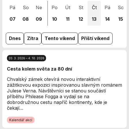
nezbytné pro
Pá
So
Ne
Po
Út
St
Čt
Pá
So
správné
fungování
07
08
09
10
11
12
13
14
15
webu a všech
funkcí, které
nabízí.
Nepožadujeme
Dnes
Zítra
Tento víkend
Příští víkend
Váš souhlas s
využitím
technických
20. 3. 2026 – 4. 10. 2026
cookies na
našem webu. Z
Cesta kolem světa za 80 dní
tohoto důvodu
technické
Chvalský zámek otevírá novou interaktivní
cookies
zážitkovou expozici inspirovanou slavným románem
nemohou být
Julese Verna. Návštěvníci se stanou součástí
individuálně
příběhu Philease Fogga a vydají se na
deaktivovány
dobrodružnou cestu napříč kontinenty, kde je
nebo
čekají…
aktivovány.
Kalendář akcí