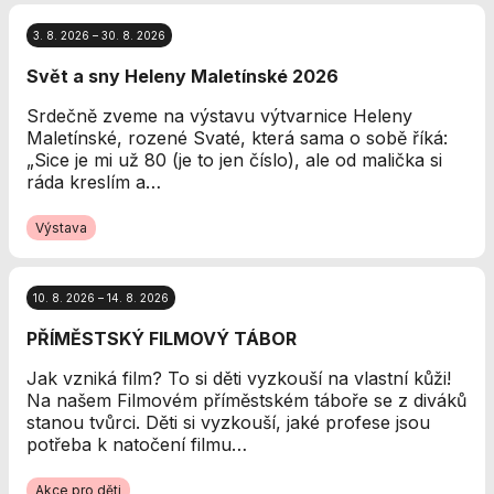
Analytické
cookies
3. 8. 2026 – 30. 8. 2026
Analytické
Svět a sny Heleny Maletínské 2026
cookies nám
umožňují
Srdečně zveme na výstavu výtvarnice Heleny
měření výkonu
Maletínské, rozené Svaté, která sama o sobě říká:
našeho webu
„Sice je mi už 80 (je to jen číslo), ale od malička si
a našich
ráda kreslím a…
reklamních
kampaní.
Výstava
Jejich pomocí
určujeme
počet návštěv
a zdroje
10. 8. 2026 – 14. 8. 2026
návštěv našich
PŘÍMĚSTSKÝ FILMOVÝ TÁBOR
internetových
stránek. Data
Jak vzniká film? To si děti vyzkouší na vlastní kůži!
získaná
Na našem Filmovém příměstském táboře se z diváků
pomocí těchto
stanou tvůrci. Děti si vyzkouší, jaké profese jsou
cookies
potřeba k natočení filmu…
zpracováváme
souhrnně, bez
Akce pro děti