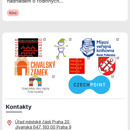
Personalizované
nadhledem o rodinných…
soubory cookie
Používáme rovněž
Kino
soubory cookie a
další technologie,
abychom
přizpůsobili naše
webové stránky
potřebám a
zájmům našich
návštěvníků.
Reklamní cookies
Reklamní cookies
používáme my
nebo naši partneři,
abychom Vám
Kontakty
mohli zobrazit
vhodné obsahy
nebo reklamy jak
Úřad městské části Praha 20,
na našich
Jívanská 647, 193 00 Praha 9