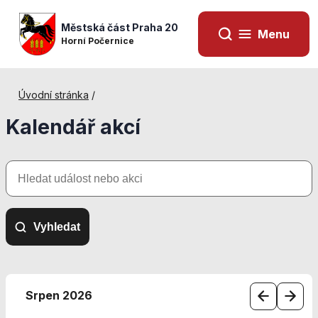
Městská část Praha 20
Menu
Horní Počernice
Úvodní stránka
/
Kalendář akcí
Hledat
událost
nebo
akci
Vyhledat
Nezbytné
cookies
Srpen 2026
Technické
cookies jsou