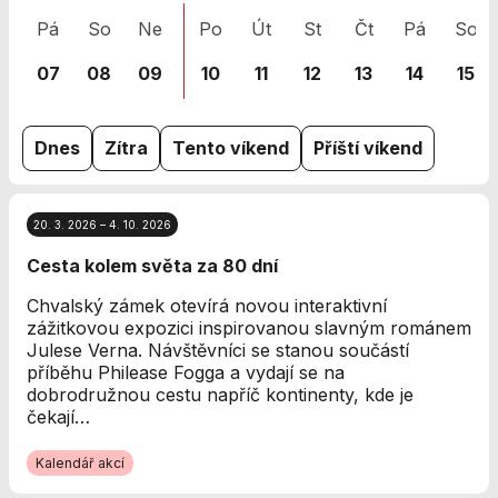
nezbytné pro
Pá
So
Ne
Po
Út
St
Čt
Pá
So
správné
fungování
07
08
09
10
11
12
13
14
15
webu a všech
funkcí, které
nabízí.
Nepožadujeme
Dnes
Zítra
Tento víkend
Příští víkend
Váš souhlas s
využitím
technických
20. 3. 2026 – 4. 10. 2026
cookies na
našem webu. Z
Cesta kolem světa za 80 dní
tohoto důvodu
technické
Chvalský zámek otevírá novou interaktivní
cookies
zážitkovou expozici inspirovanou slavným románem
nemohou být
Julese Verna. Návštěvníci se stanou součástí
individuálně
příběhu Philease Fogga a vydají se na
deaktivovány
dobrodružnou cestu napříč kontinenty, kde je
nebo
čekají…
aktivovány.
Kalendář akcí