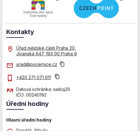
použití
identifikátorů,
které ukazují
na konkrétní
uživatelé
Kontakty
našeho webu.
Pokud
vypnete
Úřad městské části Praha 20,
používání
Jívanská 647, 193 00 Praha 9
analytických
cookies ve
urad@pocernice.cz
vztahu k Vaší
návštěvě,
+420 271 071 611
ztrácíme
možnost
Datová schránka: seibq29
analýzy
IČO: 00240192
výkonu a
Úřední hodiny
optimalizace
našich
opatření.
Hlavní úřední hodiny
Pondělí, Středa
8:00 - 12:00 a 13:00 - 18:00