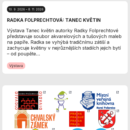
Analytické
cookies
10. 9. 2026 – 8. 11. 2026
Analytické
RADKA FOLPRECHTOVÁ: TANEC KVĚTIN
cookies nám
umožňují
Výstava Tanec květin autorky Radky Folprechtové
měření výkonu
představuje soubor akvarelových a tušových maleb
našeho webu
na papíře. Radka se vyhýbá tradičnímu zátiší a
a našich
zachycuje květiny v nejrůznějších stadiích jejich bytí
reklamních
– od poupěte…
kampaní.
Jejich pomocí
Výstava
určujeme
počet návštěv
a zdroje
návštěv našich
internetových
stránek. Data
získaná
pomocí těchto
cookies
zpracováváme
souhrnně, bez