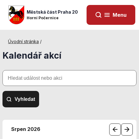
Městská část Praha 20
Menu
Horní Počernice
Úvodní stránka
/
Kalendář akcí
Hledat
událost
nebo
akci
Vyhledat
Nezbytné
cookies
Srpen 2026
Technické
cookies jsou