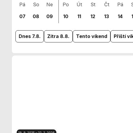
Pá
So
Ne
Po
Út
St
Čt
Pá
07
08
09
10
11
12
13
14
Dnes
7.8.
Zítra
8.8.
Tento víkend
Příští v
19. 9. 2025 – 22. 2. 2026