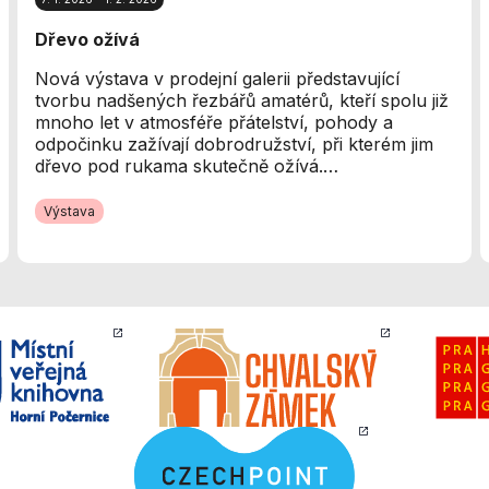
Analytické
cookies
Dřevo ožívá
Analytické
cookies nám
Nová výstava v prodejní galerii představující
umožňují
tvorbu nadšených řezbářů amatérů, kteří spolu již
měření výkonu
mnoho let v atmosféře přátelství, pohody a
našeho webu
odpočinku zažívají dobrodružství, při kterém jim
a našich
dřevo pod rukama skutečně ožívá.…
reklamních
kampaní.
Výstava
Jejich pomocí
určujeme
počet návštěv
a zdroje
návštěv našich
internetových
stránek. Data
získaná
pomocí těchto
cookies
zpracováváme
souhrnně, bez