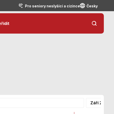
Pro seniory neslyšící a cizince
Česky
řídit
Září 2026