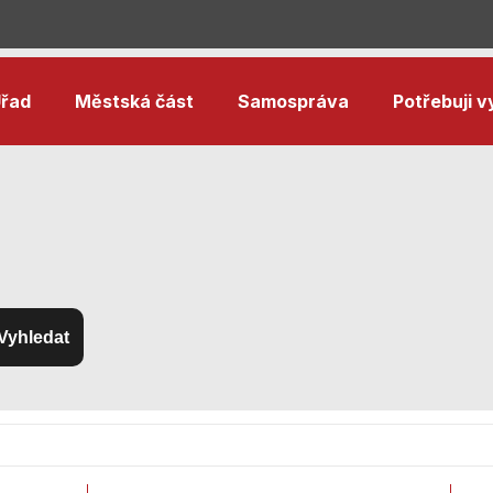
řad
Městská část
Samospráva
Potřebuji vy
Vyhledat
Nezbytné
cookies
Technické
cookies jsou