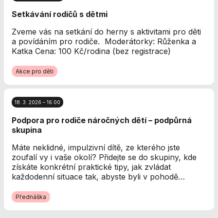
Analytické
Setkávání rodičů s dětmi
cookies
Analytické
Zveme vás na setkání do herny s aktivitami pro děti
cookies nám
a povídáním pro rodiče. Moderátorky: Růženka a
umožňují
Katka Cena: 100 Kč/rodina (bez registrace)
měření výkonu
našeho webu
Akce pro děti
a našich
reklamních
kampaní.
Jejich pomocí
18. 3. 2026 – 16:00
určujeme
Podpora pro rodiče náročných dětí – podpůrná
počet návštěv
skupina
a zdroje
návštěv našich
Máte neklidné, impulzivní dítě, ze kterého jste
internetových
zoufalí vy i vaše okolí? Přidejte se do skupiny, kde
stránek. Data
získáte konkrétní praktické tipy, jak zvládat
získaná
každodenní situace tak, abyste byli v pohodě…
pomocí těchto
cookies
Přednáška
zpracováváme
souhrnně, bez