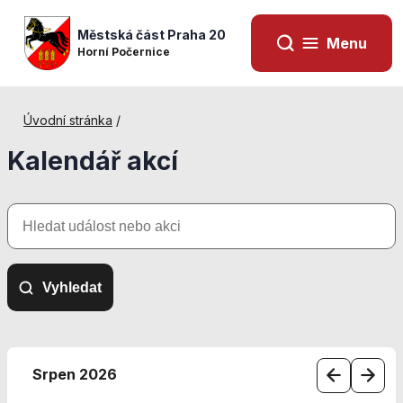
Městská část Praha 20
Menu
Horní Počernice
Úvodní stránka
/
Kalendář akcí
Hledat
událost
nebo
akci
Vyhledat
Nezbytné
cookies
Srpen 2026
Technické
cookies jsou