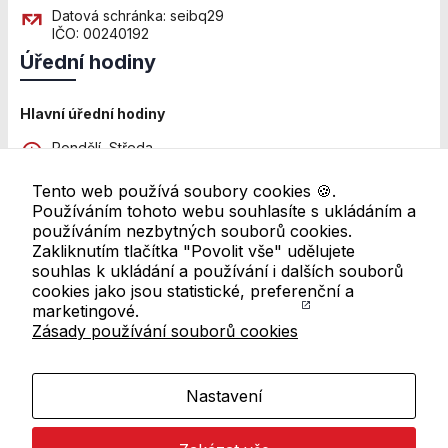
Personalizované
Datová schránka: seibq29
soubory cookie
IČO: 00240192
Používáme rovněž
Úřední hodiny
soubory cookie a
další technologie,
abychom
Hlavní úřední hodiny
přizpůsobili naše
webové stránky
Pondělí, Středa
potřebám a
8:00 - 12:00 a 13:00 - 18:00
zájmům našich
Tento web používá soubory cookies 🍪.
Pátek
návštěvníků.
Používáním tohoto webu souhlasíte s ukládáním a
8:00 - 11:00
používáním nezbytných souborů cookies.
Zakliknutím tlačítka "Povolit vše" udělujete
Další pracoviště
souhlas k ukládání a používání i dalších souborů
Reklamní cookies
Úřední hodiny se mohou lišit. Pro ověření navštivte
cookies jako jsou statistické, preferenční a
Reklamní cookies
přehled všech úředních hodin
marketingové.
používáme my
Zásady používání souborů cookies
Odkazy v patičce
nebo naši partneři,
abychom Vám
mohli zobrazit
Mapa webu
vhodné obsahy
Nastavení
nebo reklamy jak
RSS kanál
na našich