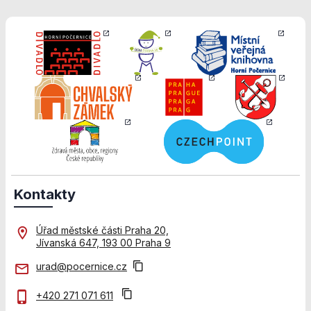
použití
identifikátorů,
které ukazují
na konkrétní
uživatelé
našeho webu.
Pokud
vypnete
používání
analytických
cookies ve
vztahu k Vaší
návštěvě,
ztrácíme
Kontakty
možnost
analýzy
výkonu a
Úřad městské části Praha 20,
optimalizace
Jívanská 647, 193 00 Praha 9
našich
opatření.
urad@pocernice.cz
+420 271 071 611