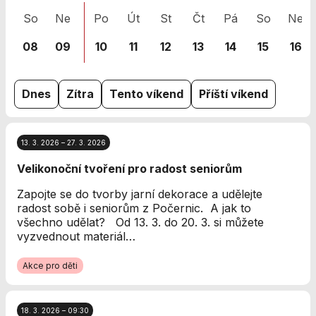
nezbytné pro
So
Ne
Po
Út
St
Čt
Pá
So
Ne
správné
fungování
08
09
10
11
12
13
14
15
16
webu a všech
funkcí, které
nabízí.
Nepožadujeme
Dnes
Zítra
Tento víkend
Příští víkend
Váš souhlas s
využitím
technických
13. 3. 2026 – 27. 3. 2026
cookies na
našem webu. Z
Velikonoční tvoření pro radost seniorům
tohoto důvodu
technické
Zapojte se do tvorby jarní dekorace a udělejte
cookies
radost sobě i seniorům z Počernic. A jak to
nemohou být
všechno udělat? Od 13. 3. do 20. 3. si můžete
individuálně
vyzvednout materiál…
deaktivovány
nebo
Akce pro děti
aktivovány.
18. 3. 2026 – 09:30