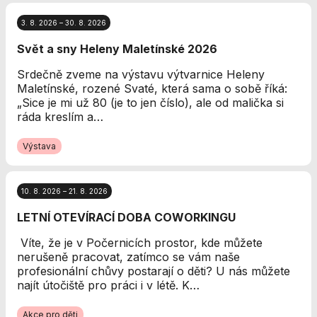
Analytické
cookies
3. 8. 2026 – 30. 8. 2026
Analytické
Svět a sny Heleny Maletínské 2026
cookies nám
umožňují
Srdečně zveme na výstavu výtvarnice Heleny
měření výkonu
Maletínské, rozené Svaté, která sama o sobě říká:
našeho webu
„Sice je mi už 80 (je to jen číslo), ale od malička si
a našich
ráda kreslím a…
reklamních
kampaní.
Výstava
Jejich pomocí
určujeme
počet návštěv
a zdroje
10. 8. 2026 – 21. 8. 2026
návštěv našich
LETNÍ OTEVÍRACÍ DOBA COWORKINGU
internetových
stránek. Data
Víte, že je v Počernicích prostor, kde můžete
získaná
nerušeně pracovat, zatímco se vám naše
pomocí těchto
profesionální chůvy postarají o děti? U nás můžete
cookies
najít útočiště pro práci i v létě. K…
zpracováváme
souhrnně, bez
Akce pro děti