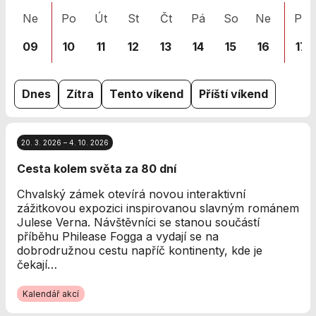
nezbytné pro
Ne
Po
Út
St
Čt
Pá
So
Ne
Po
správné
fungování
09
10
11
12
13
14
15
16
17
webu a všech
funkcí, které
nabízí.
Nepožadujeme
Dnes
Zítra
Tento víkend
Příští víkend
Váš souhlas s
využitím
technických
20. 3. 2026 – 4. 10. 2026
cookies na
našem webu. Z
Cesta kolem světa za 80 dní
tohoto důvodu
technické
Chvalský zámek otevírá novou interaktivní
cookies
zážitkovou expozici inspirovanou slavným románem
nemohou být
Julese Verna. Návštěvníci se stanou součástí
individuálně
příběhu Philease Fogga a vydají se na
deaktivovány
dobrodružnou cestu napříč kontinenty, kde je
nebo
čekají…
aktivovány.
Kalendář akcí