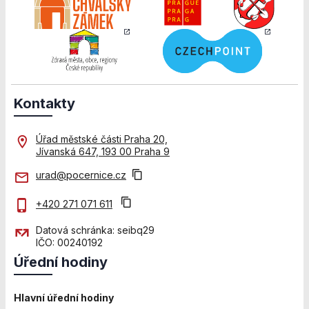
Personalizované
soubory cookie
Používáme rovněž
soubory cookie a
další technologie,
abychom
přizpůsobili naše
webové stránky
Kontakty
potřebám a
zájmům našich
Úřad městské části Praha 20,
návštěvníků.
Jívanská 647, 193 00 Praha 9
urad@pocernice.cz
Reklamní cookies
Reklamní cookies
+420 271 071 611
používáme my
nebo naši partneři,
Datová schránka: seibq29
IČO: 00240192
abychom Vám
mohli zobrazit
Úřední hodiny
vhodné obsahy
nebo reklamy jak
Hlavní úřední hodiny
na našich