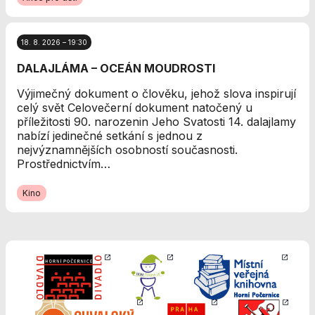
použití
identifikátorů,
které ukazují
na konkrétní
18. 8. 2026 – 19:30
uživatelé
DALAJLÁMA – OCEÁN MOUDROSTI
našeho webu.
Pokud
Výjimečný dokument o člověku, jehož slova inspirují
vypnete
celý svět Celovečerní dokument natočený u
používání
příležitosti 90. narozenin Jeho Svatosti 14. dalajlamy
analytických
nabízí jedinečné setkání s jednou z
cookies ve
nejvýznamnějších osobností současnosti.
vztahu k Vaší
Prostřednictvím…
návštěvě,
ztrácíme
Kino
možnost
analýzy
výkonu a
optimalizace
našich
opatření.