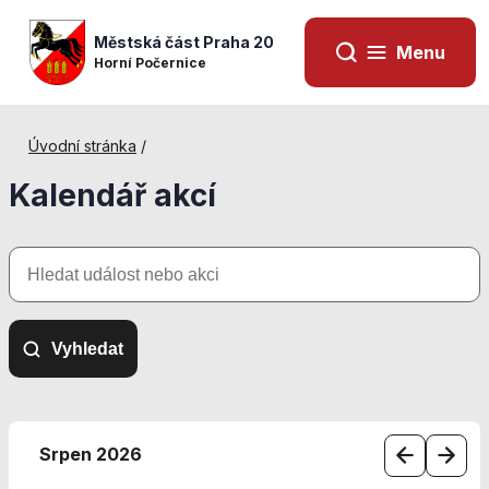
Městská část Praha 20
Menu
Horní Počernice
Úvodní stránka
/
Kalendář akcí
Hledat
událost
nebo
akci
Vyhledat
Nezbytné
cookies
Srpen 2026
Technické
cookies jsou