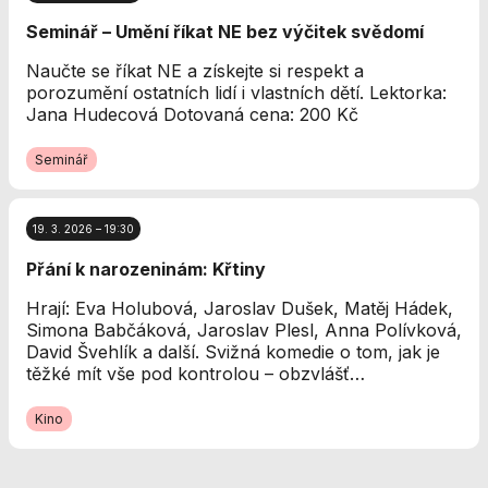
Analytické
Seminář – Umění říkat NE bez výčitek svědomí
cookies
Analytické
Naučte se říkat NE a získejte si respekt a
cookies nám
porozumění ostatních lidí i vlastních dětí. Lektorka:
umožňují
Jana Hudecová Dotovaná cena: 200 Kč
měření výkonu
našeho webu
Seminář
a našich
reklamních
kampaní.
Jejich pomocí
19. 3. 2026 – 19:30
určujeme
Přání k narozeninám: Křtiny
počet návštěv
a zdroje
Hrají: Eva Holubová, Jaroslav Dušek, Matěj Hádek,
návštěv našich
Simona Babčáková, Jaroslav Plesl, Anna Polívková,
internetových
David Švehlík a další. Svižná komedie o tom, jak je
stránek. Data
těžké mít vše pod kontrolou – obzvlášť…
získaná
pomocí těchto
Kino
cookies
zpracováváme
souhrnně, bez