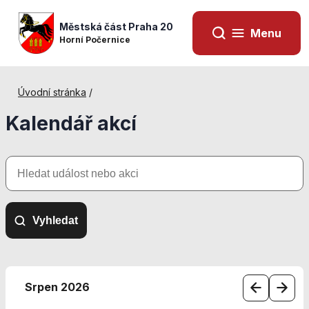
Městská část Praha 20
Menu
Horní Počernice
Úvodní stránka
/
Kalendář akcí
Hledat
událost
nebo
akci
Vyhledat
Nezbytné
cookies
Srpen 2026
Technické
cookies jsou