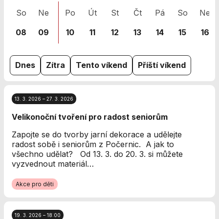
nezbytné pro
So
Ne
Po
Út
St
Čt
Pá
So
Ne
správné
fungování
08
09
10
11
12
13
14
15
16
webu a všech
funkcí, které
nabízí.
Nepožadujeme
Dnes
Zítra
Tento víkend
Příští víkend
Váš souhlas s
využitím
technických
13. 3. 2026 – 27. 3. 2026
cookies na
našem webu. Z
Velikonoční tvoření pro radost seniorům
tohoto důvodu
technické
Zapojte se do tvorby jarní dekorace a udělejte
cookies
radost sobě i seniorům z Počernic. A jak to
nemohou být
všechno udělat? Od 13. 3. do 20. 3. si můžete
individuálně
vyzvednout materiál…
deaktivovány
nebo
Akce pro děti
aktivovány.
19. 3. 2026 – 18:00