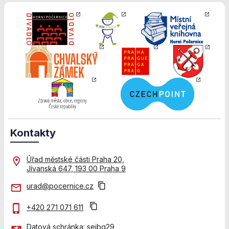
použití
identifikátorů,
které ukazují
na konkrétní
uživatelé
našeho webu.
Pokud
vypnete
používání
analytických
cookies ve
vztahu k Vaší
návštěvě,
Kontakty
ztrácíme
možnost
analýzy
Úřad městské části Praha 20,
výkonu a
Jívanská 647, 193 00 Praha 9
optimalizace
našich
urad@pocernice.cz
opatření.
+420 271 071 611
Datová schránka: seibq29