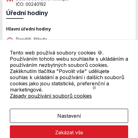
Personalizované
IČO: 00240192
soubory cookie
Úřední hodiny
Používáme rovněž
soubory cookie a
další technologie,
Hlavní úřední hodiny
abychom
přizpůsobili naše
Pondělí, Středa
webové stránky
8:00 - 12:00 a 13:00 - 18:00
potřebám a
Tento web používá soubory cookies 🍪.
Pátek
zájmům našich
Používáním tohoto webu souhlasíte s ukládáním a
8:00 - 11:00
návštěvníků.
používáním nezbytných souborů cookies.
Zakliknutím tlačítka "Povolit vše" udělujete
Další pracoviště
souhlas k ukládání a používání i dalších souborů
Úřední hodiny se mohou lišit. Pro ověření navštivte
cookies jako jsou statistické, preferenční a
Reklamní cookies
přehled všech úředních hodin
marketingové.
Reklamní cookies
Zásady používání souborů cookies
Odkazy v patičce
používáme my
nebo naši partneři,
abychom Vám
Mapa webu
mohli zobrazit
Nastavení
vhodné obsahy
RSS kanál
nebo reklamy jak
Zakázat vše
na našich
Prohlášení o přístupnosti