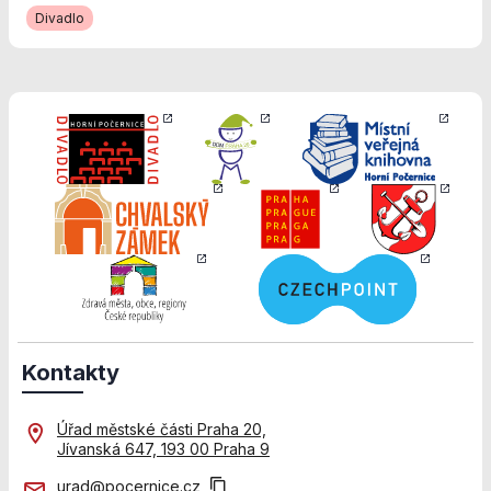
použití
Divadlo
identifikátorů,
které ukazují
na konkrétní
uživatelé
našeho webu.
Pokud
vypnete
používání
analytických
cookies ve
vztahu k Vaší
návštěvě,
ztrácíme
možnost
analýzy
výkonu a
Kontakty
optimalizace
našich
opatření.
Úřad městské části Praha 20,
Jívanská 647, 193 00 Praha 9
urad@pocernice.cz