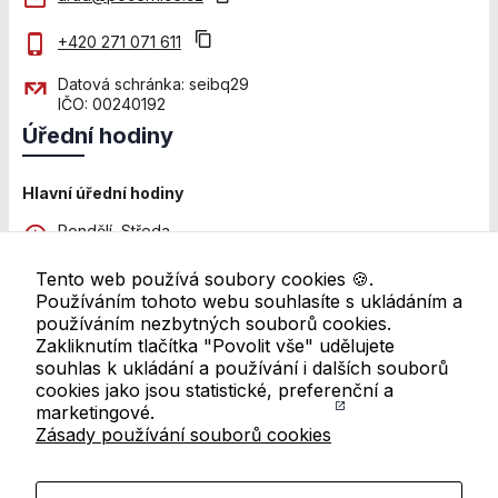
Personalizované
soubory cookie
+420 271 071 611
Používáme rovněž
soubory cookie a
Datová schránka: seibq29
další technologie,
IČO: 00240192
abychom
Úřední hodiny
přizpůsobili naše
webové stránky
potřebám a
Hlavní úřední hodiny
zájmům našich
návštěvníků.
Pondělí, Středa
8:00 - 12:00 a 13:00 - 18:00
Tento web používá soubory cookies 🍪.
Pátek
Používáním tohoto webu souhlasíte s ukládáním a
Reklamní cookies
8:00 - 11:00
používáním nezbytných souborů cookies.
Reklamní cookies
Zakliknutím tlačítka "Povolit vše" udělujete
používáme my
Další pracoviště
souhlas k ukládání a používání i dalších souborů
nebo naši partneři,
Úřední hodiny se mohou lišit. Pro ověření navštivte
cookies jako jsou statistické, preferenční a
abychom Vám
přehled všech úředních hodin
marketingové.
mohli zobrazit
Zásady používání souborů cookies
Odkazy v patičce
vhodné obsahy
nebo reklamy jak
na našich
Mapa webu