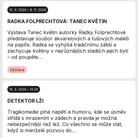
Analytické
cookies
10. 9. 2026 – 8. 11. 2026
Analytické
RADKA FOLPRECHTOVÁ: TANEC KVĚTIN
cookies nám
umožňují
Výstava Tanec květin autorky Radky Folprechtové
měření výkonu
představuje soubor akvarelových a tušových maleb
našeho webu
na papíře. Radka se vyhýbá tradičnímu zátiší a
a našich
zachycuje květiny v nejrůznějších stadiích jejich bytí
reklamních
– od poupěte…
kampaní.
Jejich pomocí
Výstava
určujeme
počet návštěv
a zdroje
návštěv našich
19. 9. 2026 – 19:30
internetových
DETEKTOR LŽI
stránek. Data
získaná
Tragikomedie plná napětí a humoru, kde se úsměv
pomocí těchto
střídá s mrazením v zádech a pravda je možná
cookies
nebezpečnější než lež. Co všechno se může stát,
zpracováváme
když si manželé pozvou do…
souhrnně, bez