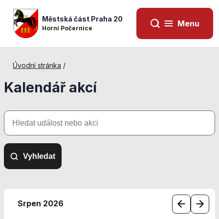
Městská část Praha 20
Menu
Horní Počernice
Úvodní stránka
/
Kalendář akcí
Hledat
událost
nebo
akci
Vyhledat
Nezbytné
cookies
Srpen 2026
Technické
cookies jsou