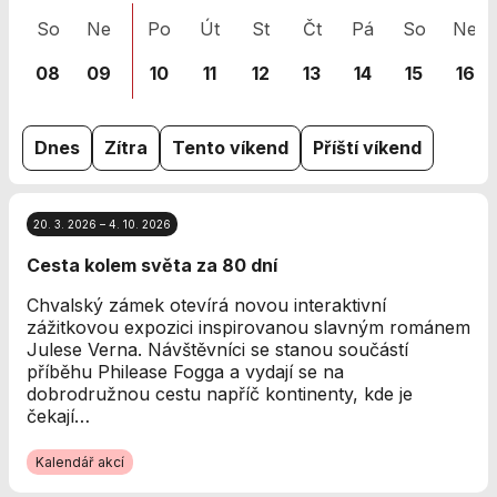
nezbytné pro
So
Ne
Po
Út
St
Čt
Pá
So
Ne
správné
fungování
08
09
10
11
12
13
14
15
16
webu a všech
funkcí, které
nabízí.
Nepožadujeme
Dnes
Zítra
Tento víkend
Příští víkend
Váš souhlas s
využitím
technických
20. 3. 2026 – 4. 10. 2026
cookies na
našem webu. Z
Cesta kolem světa za 80 dní
tohoto důvodu
technické
Chvalský zámek otevírá novou interaktivní
cookies
zážitkovou expozici inspirovanou slavným románem
nemohou být
Julese Verna. Návštěvníci se stanou součástí
individuálně
příběhu Philease Fogga a vydají se na
deaktivovány
dobrodružnou cestu napříč kontinenty, kde je
nebo
čekají…
aktivovány.
Kalendář akcí