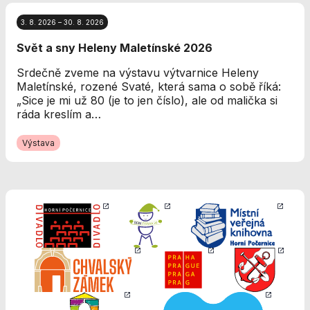
Analytické
cookies
3. 8. 2026 – 30. 8. 2026
Analytické
Svět a sny Heleny Maletínské 2026
cookies nám
umožňují
Srdečně zveme na výstavu výtvarnice Heleny
měření výkonu
Maletínské, rozené Svaté, která sama o sobě říká:
našeho webu
„Sice je mi už 80 (je to jen číslo), ale od malička si
a našich
ráda kreslím a…
reklamních
kampaní.
Výstava
Jejich pomocí
určujeme
počet návštěv
a zdroje
návštěv našich
internetových
stránek. Data
získaná
pomocí těchto
cookies
zpracováváme
souhrnně, bez