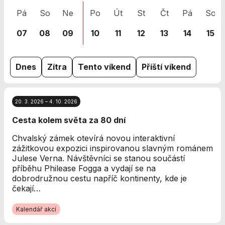
nezbytné pro
Pá
So
Ne
Po
Út
St
Čt
Pá
So
správné
fungování
07
08
09
10
11
12
13
14
15
webu a všech
funkcí, které
nabízí.
Nepožadujeme
Dnes
Zítra
Tento víkend
Příští víkend
Váš souhlas s
využitím
technických
20. 3. 2026 – 4. 10. 2026
cookies na
našem webu. Z
Cesta kolem světa za 80 dní
tohoto důvodu
technické
Chvalský zámek otevírá novou interaktivní
cookies
zážitkovou expozici inspirovanou slavným románem
nemohou být
Julese Verna. Návštěvníci se stanou součástí
individuálně
příběhu Philease Fogga a vydají se na
deaktivovány
dobrodružnou cestu napříč kontinenty, kde je
nebo
čekají…
aktivovány.
Kalendář akcí