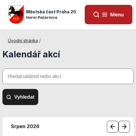
Městská část Praha 20
Menu
Horní Počernice
Úvodní stránka
/
Kalendář akcí
Hledat
událost
nebo
akci
Vyhledat
Nezbytné
cookies
Srpen 2026
Technické
cookies jsou