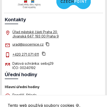
použití
identifikátorů,
které ukazují
na konkrétní
Kontakty
uživatelé
našeho webu.
Pokud
Úřad městské části Praha 20,
vypnete
Jívanská 647, 193 00 Praha 9
používání
analytických
urad@pocernice.cz
cookies ve
vztahu k Vaší
+420 271 071 611
návštěvě,
ztrácíme
Datová schránka: seibq29
možnost
IČO: 00240192
analýzy
Úřední hodiny
výkonu a
optimalizace
našich
Hlavní úřední hodiny
opatření.
Pondělí, Středa
8:00 - 12:00 a 13:00 - 18:00
Tento web používá soubory cookies 🍪.