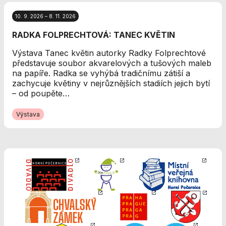
Analytické
cookies
10. 9. 2026 – 8. 11. 2026
Analytické
RADKA FOLPRECHTOVÁ: TANEC KVĚTIN
cookies nám
umožňují
Výstava Tanec květin autorky Radky Folprechtové
měření výkonu
představuje soubor akvarelových a tušových maleb
našeho webu
na papíře. Radka se vyhýbá tradičnímu zátiší a
a našich
zachycuje květiny v nejrůznějších stadiích jejich bytí
reklamních
– od poupěte…
kampaní.
Jejich pomocí
Výstava
určujeme
počet návštěv
a zdroje
návštěv našich
internetových
stránek. Data
získaná
pomocí těchto
cookies
zpracováváme
souhrnně, bez