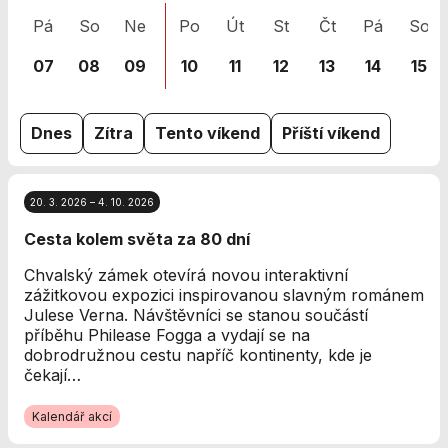
nezbytné pro
Pá
So
Ne
Po
Út
St
Čt
Pá
So
správné
fungování
07
08
09
10
11
12
13
14
15
webu a všech
funkcí, které
nabízí.
Nepožadujeme
Dnes
Zítra
Tento víkend
Příští víkend
Váš souhlas s
využitím
technických
20. 3. 2026 – 4. 10. 2026
cookies na
našem webu. Z
Cesta kolem světa za 80 dní
tohoto důvodu
technické
Chvalský zámek otevírá novou interaktivní
cookies
zážitkovou expozici inspirovanou slavným románem
nemohou být
Julese Verna. Návštěvníci se stanou součástí
individuálně
příběhu Philease Fogga a vydají se na
deaktivovány
dobrodružnou cestu napříč kontinenty, kde je
nebo
čekají…
aktivovány.
Kalendář akcí