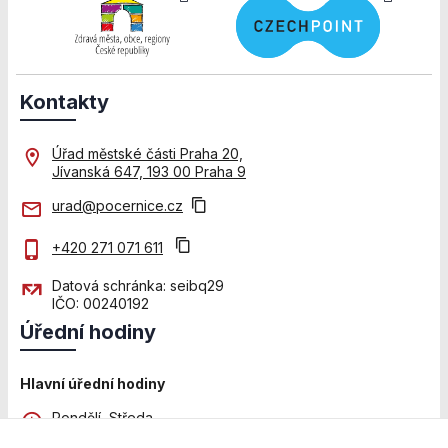
použití
identifikátorů,
které ukazují
na konkrétní
uživatelé
Kontakty
našeho webu.
Pokud
vypnete
Úřad městské části Praha 20,
používání
Jívanská 647, 193 00 Praha 9
analytických
cookies ve
urad@pocernice.cz
vztahu k Vaší
návštěvě,
+420 271 071 611
ztrácíme
možnost
Datová schránka: seibq29
analýzy
IČO: 00240192
výkonu a
Úřední hodiny
optimalizace
našich
opatření.
Hlavní úřední hodiny
Pondělí, Středa
8:00 - 12:00 a 13:00 - 18:00