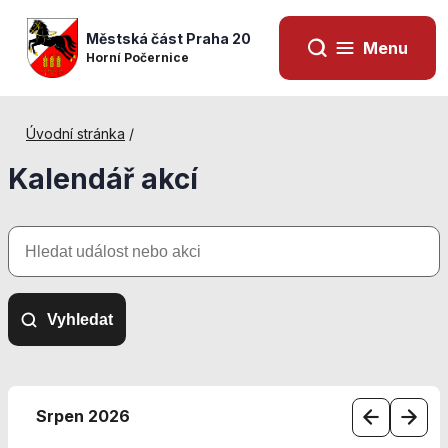
Městská část Praha 20
Menu
Horní Počernice
Úvodní stránka
/
Kalendář akcí
Hledat
událost
nebo
akci
Vyhledat
Nezbytné
cookies
Srpen 2026
Technické
cookies jsou