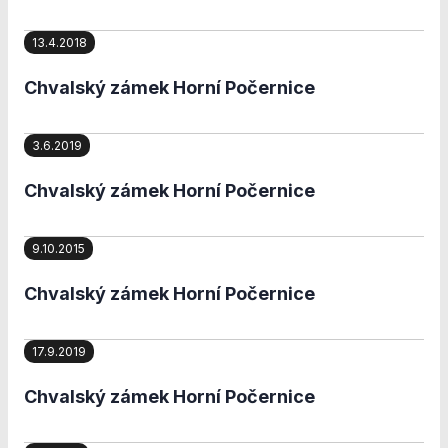
Personalizované
soubory cookie
Používáme rovněž
13.4.2018
soubory cookie a
další technologie,
Chvalský zámek Horní Počernice
abychom
přizpůsobili naše
webové stránky
3.6.2019
potřebám a
zájmům našich
Chvalský zámek Horní Počernice
návštěvníků.
9.10.2015
Reklamní cookies
Chvalský zámek Horní Počernice
Reklamní cookies
používáme my
nebo naši partneři,
abychom Vám
17.9.2019
mohli zobrazit
vhodné obsahy
Chvalský zámek Horní Počernice
nebo reklamy jak
na našich