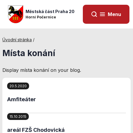
Městská část Praha 20
Menu
Horní Počernice
Úvodní stránka
/
Místa konání
Display místa konání on your blog.
20.5.2020
Amfiteáter
Nezbytné
15.10.2015
cookies
Technické
areál FZŠ Chodovická
cookies jsou