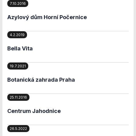
Analytické
7.10.2016
cookies
Analytické
Azylový dům Horní Počernice
cookies nám
umožňují
měření výkonu
4.2.2019
našeho webu
a našich
Bella Vita
reklamních
kampaní.
Jejich pomocí
19.7.2021
určujeme
počet návštěv
Botanická zahrada Praha
a zdroje
návštěv našich
internetových
25.11.2016
stránek. Data
získaná
Centrum Jahodnice
pomocí těchto
cookies
zpracováváme
26.5.2022
souhrnně, bez