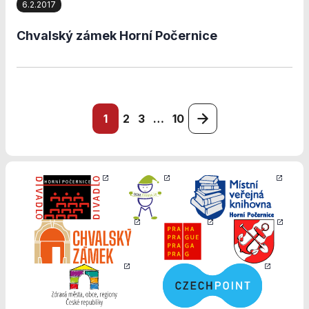
stránkách, tak na
6.2.2017
stránkách třetích
subjektů. Díky
Chvalský zámek Horní Počernice
tomu můžeme
vytvářet profily
založené na Vašich
zájmech, tak zvané
pseudonymizované
profily. Na základě
1
2
3
…
10
těchto informací
není zpravidla
možná
bezprostřední
identifikace Vaší
osoby, protože
jsou používány
pouze
pseudonymizované
údaje. Pokud
nevyjádříte
souhlas, nebudete
příjemcem obsahů
a reklam