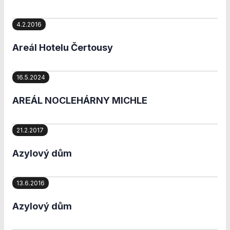
nezbytné pro
správné
4.2.2016
fungování
webu a všech
funkcí, které
Areál Hotelu Čertousy
nabízí.
Nepožadujeme
Váš souhlas s
16.5.2024
využitím
technických
AREÁL NOCLEHÁRNY MICHLE
cookies na
našem webu. Z
tohoto důvodu
21.2.2017
technické
cookies
Azylový dům
nemohou být
individuálně
deaktivovány
13.6.2016
nebo
aktivovány.
Azylový dům