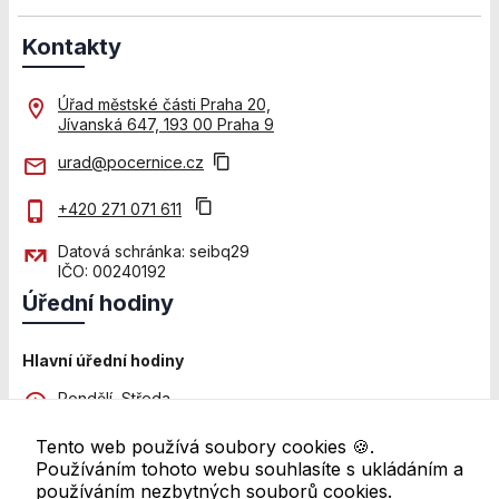
přizpůsobených
Vašim zájmům.
Kontakty
Úřad městské části Praha 20,
Jívanská 647, 193 00 Praha 9
urad@pocernice.cz
+420 271 071 611
Datová schránka: seibq29
IČO: 00240192
Úřední hodiny
Hlavní úřední hodiny
Pondělí, Středa
8:00 - 12:00 a 13:00 - 18:00
Tento web používá soubory cookies 🍪.
Pátek
Používáním tohoto webu souhlasíte s ukládáním a
8:00 - 11:00
používáním nezbytných souborů cookies.