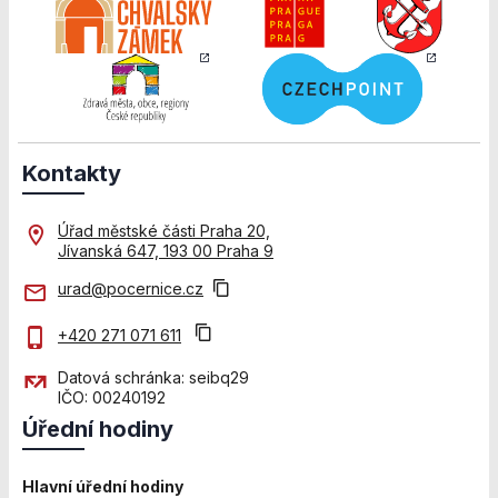
nezbytné pro
správné
fungování
webu a všech
funkcí, které
nabízí.
Nepožadujeme
Váš souhlas s
Kontakty
využitím
technických
Úřad městské části Praha 20,
cookies na
Jívanská 647, 193 00 Praha 9
našem webu. Z
tohoto důvodu
urad@pocernice.cz
technické
cookies
+420 271 071 611
nemohou být
individuálně
Datová schránka: seibq29
deaktivovány
IČO: 00240192
nebo
Úřední hodiny
aktivovány.
Hlavní úřední hodiny