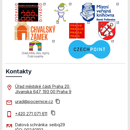
stránkách, tak na
stránkách třetích
subjektů. Díky
tomu můžeme
vytvářet profily
založené na Vašich
zájmech, tak zvané
pseudonymizované
profily. Na základě
těchto informací
není zpravidla
možná
Kontakty
bezprostřední
identifikace Vaší
osoby, protože
Úřad městské části Praha 20,
jsou používány
Jívanská 647, 193 00 Praha 9
pouze
pseudonymizované
urad@pocernice.cz
údaje. Pokud
nevyjádříte
+420 271 071 611
souhlas, nebudete
příjemcem obsahů
Datová schránka: seibq29
a reklam
IČO: 00240192