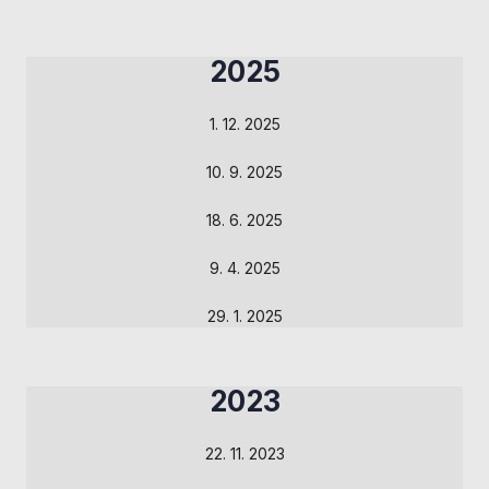
nezbytné pro
správné
fungování
2025
webu a všech
funkcí, které
nabízí.
1. 12. 2025
Nepožadujeme
Váš souhlas s
10. 9. 2025
využitím
technických
18. 6. 2025
cookies na
našem webu. Z
9. 4. 2025
tohoto důvodu
technické
cookies
29. 1. 2025
nemohou být
individuálně
deaktivovány
2023
nebo
aktivovány.
22. 11. 2023