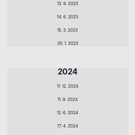
Analytické
13. 9. 2023
cookies
Analytické
14. 6. 2023
cookies nám
umožňují
15. 3. 2023
měření výkonu
našeho webu
30. 1. 2023
a našich
reklamních
kampaní.
Jejich pomocí
určujeme
2024
počet návštěv
a zdroje
11. 12. 2024
návštěv našich
internetových
11. 9. 2024
stránek. Data
získaná
pomocí těchto
12. 6. 2024
cookies
zpracováváme
17. 4. 2024
souhrnně, bez