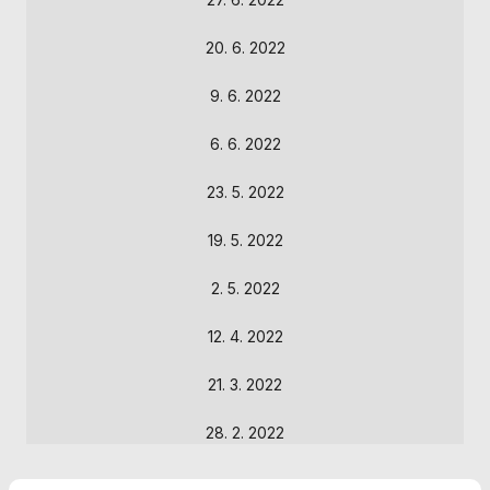
Personalizované
soubory cookie
Používáme rovněž
20. 6. 2022
soubory cookie a
další technologie,
9. 6. 2022
abychom
přizpůsobili naše
6. 6. 2022
webové stránky
potřebám a
23. 5. 2022
zájmům našich
návštěvníků.
19. 5. 2022
2. 5. 2022
Reklamní cookies
Reklamní cookies
12. 4. 2022
používáme my
nebo naši partneři,
21. 3. 2022
abychom Vám
mohli zobrazit
vhodné obsahy
28. 2. 2022
nebo reklamy jak
na našich