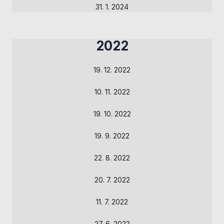
použití
31. 1. 2024
identifikátorů,
které ukazují
na konkrétní
uživatelé
2022
našeho webu.
Pokud
19. 12. 2022
vypnete
používání
analytických
10. 11. 2022
cookies ve
vztahu k Vaší
19. 10. 2022
návštěvě,
ztrácíme
19. 9. 2022
možnost
analýzy
22. 8. 2022
výkonu a
optimalizace
20. 7. 2022
našich
opatření.
11. 7. 2022
27. 6. 2022