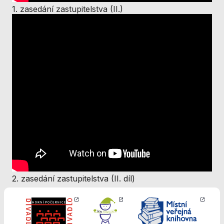
Analytické
1. zasedání zastupitelstva (II.)
cookies
Analytické
cookies nám
umožňují
měření výkonu
našeho webu
a našich
reklamních
kampaní.
Jejich pomocí
určujeme
počet návštěv
a zdroje
návštěv našich
internetových
stránek. Data
získaná
2. zasedání zastupitelstva (II. díl)
pomocí těchto
cookies
zpracováváme
souhrnně, bez