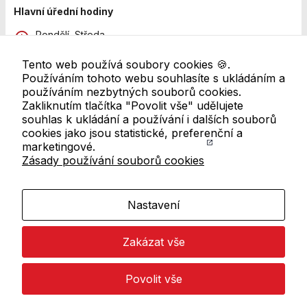
Personalizované
Hlavní úřední hodiny
soubory cookie
Používáme rovněž
Pondělí, Středa
soubory cookie a
8:00 - 12:00 a 13:00 - 18:00
další technologie,
Tento web používá soubory cookies 🍪.
abychom
Pátek
Používáním tohoto webu souhlasíte s ukládáním a
8:00 - 11:00
přizpůsobili naše
používáním nezbytných souborů cookies.
webové stránky
Zakliknutím tlačítka "Povolit vše" udělujete
Další pracoviště
potřebám a
souhlas k ukládání a používání i dalších souborů
zájmům našich
Úřední hodiny se mohou lišit. Pro ověření navštivte
cookies jako jsou statistické, preferenční a
návštěvníků.
přehled všech úředních hodin
marketingové.
Zásady používání souborů cookies
Odkazy v patičce
Reklamní cookies
Mapa webu
Reklamní cookies
Nastavení
používáme my
RSS kanál
nebo naši partneři,
Zakázat vše
abychom Vám
Prohlášení o přístupnosti
mohli zobrazit
Zásady používání cookies
vhodné obsahy
Povolit vše
nebo reklamy jak
Nastavení cookies
na našich