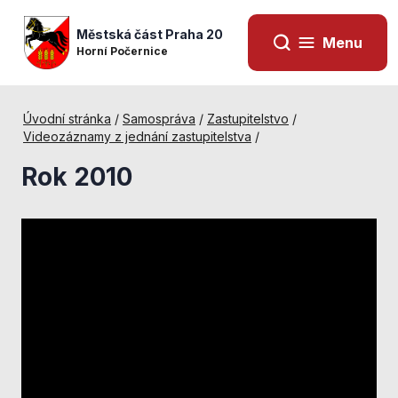
Městská část Praha 20
Menu
Horní Počernice
Úvodní stránka
/
Samospráva
/
Zastupitelstvo
/
Videozáznamy z jednání zastupitelstva
/
Rok 2010
Nezbytné
cookies
Technické
cookies jsou