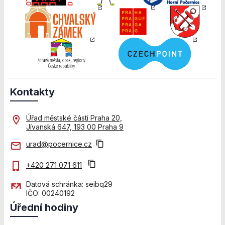
použití
identifikátorů,
které ukazují
na konkrétní
uživatelé
našeho webu.
Pokud
vypnete
používání
Kontakty
analytických
cookies ve
vztahu k Vaší
Úřad městské části Praha 20,
návštěvě,
Jívanská 647, 193 00 Praha 9
ztrácíme
možnost
urad@pocernice.cz
analýzy
výkonu a
+420 271 071 611
optimalizace
našich
Datová schránka: seibq29
opatření.
IČO: 00240192
Úřední hodiny