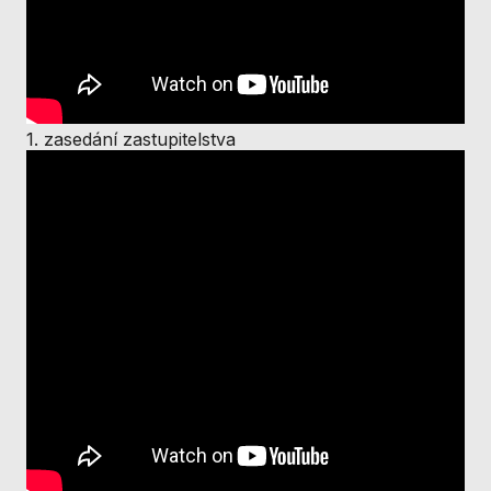
nezbytné pro
správné
fungování
webu a všech
funkcí, které
nabízí.
1. zasedání zastupitelstva
Nepožadujeme
Váš souhlas s
využitím
technických
cookies na
našem webu. Z
tohoto důvodu
technické
cookies
nemohou být
individuálně
deaktivovány
nebo
aktivovány.