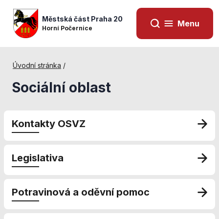
Městská část Praha 20
Menu
Horní Počernice
Úvodní stránka
/
Sociální oblast
Kontakty OSVZ
Legislativa
Nezbytné
Potravinová a oděvní pomoc
cookies
Technické
cookies jsou