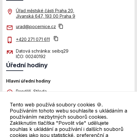
použití
identifikátorů,
Úřad městské části Praha 20,
které ukazují
Jívanská 647, 193 00 Praha 9
na konkrétní
uživatelé
urad@pocernice.cz
našeho webu.
Pokud
+420 271 071 611
vypnete
používání
Datová schránka: seibq29
analytických
IČO: 00240192
cookies ve
Úřední hodiny
vztahu k Vaší
návštěvě,
ztrácíme
Hlavní úřední hodiny
možnost
Pondělí, Středa
analýzy
8:00 - 12:00 a 13:00 - 18:00
výkonu a
Tento web používá soubory cookies 🍪.
optimalizace
Pátek
Používáním tohoto webu souhlasíte s ukládáním a
našich
8:00 - 11:00
používáním nezbytných souborů cookies.
opatření.
Zakliknutím tlačítka "Povolit vše" udělujete
Další pracoviště
souhlas k ukládání a používání i dalších souborů
Úřední hodiny se mohou lišit. Pro ověření navštivte
cookies jako jsou statistické, preferenční a