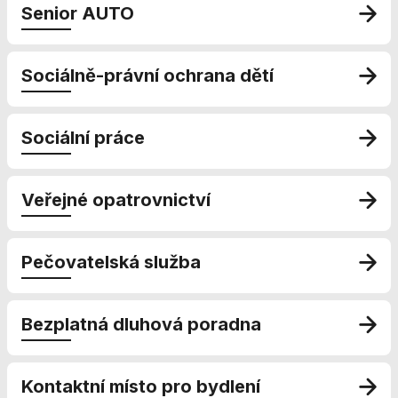
nezbytné pro
Senior AUTO
správné
fungování
webu a všech
Sociálně-právní ochrana dětí
funkcí, které
nabízí.
Nepožadujeme
Váš souhlas s
Sociální práce
využitím
technických
cookies na
Veřejné opatrovnictví
našem webu. Z
tohoto důvodu
technické
cookies
Pečovatelská služba
nemohou být
individuálně
deaktivovány
Bezplatná dluhová poradna
nebo
aktivovány.
Kontaktní místo pro bydlení