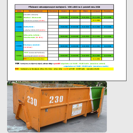
nezbytné pro
správné
fungování
webu a všech
funkcí, které
nabízí.
Nepožadujeme
Váš souhlas s
využitím
technických
cookies na
našem webu. Z
tohoto důvodu
technické
cookies
nemohou být
individuálně
deaktivovány
nebo
aktivovány.