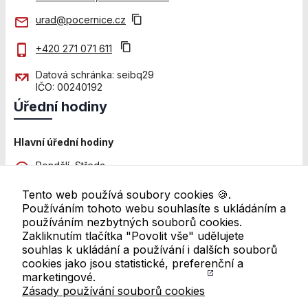
použití
identifikátorů,
urad@pocernice.cz
které ukazují
na konkrétní
+420 271 071 611
uživatelé
našeho webu.
Datová schránka: seibq29
Pokud
IČO: 00240192
vypnete
Úřední hodiny
používání
analytických
cookies ve
Hlavní úřední hodiny
vztahu k Vaší
Pondělí, Středa
návštěvě,
8:00 - 12:00 a 13:00 - 18:00
ztrácíme
Tento web používá soubory cookies 🍪.
možnost
Pátek
Používáním tohoto webu souhlasíte s ukládáním a
analýzy
8:00 - 11:00
používáním nezbytných souborů cookies.
výkonu a
Zakliknutím tlačítka "Povolit vše" udělujete
optimalizace
Další pracoviště
souhlas k ukládání a používání i dalších souborů
našich
Úřední hodiny se mohou lišit. Pro ověření navštivte
cookies jako jsou statistické, preferenční a
opatření.
přehled všech úředních hodin
marketingové.
Zásady používání souborů cookies
Odkazy v patičce