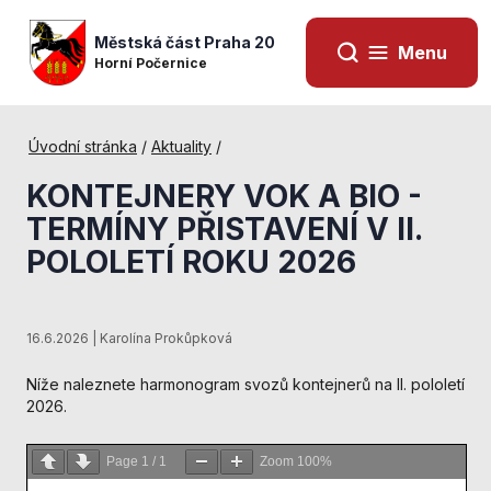
Městská část Praha 20
Menu
Horní Počernice
Úvodní stránka
/
Aktuality
/
KONTEJNERY VOK A BIO -
TERMÍNY PŘISTAVENÍ V II.
POLOLETÍ ROKU 2026
16.6.2026 | Karolína Prokůpková
Níže naleznete harmonogram svozů kontejnerů na II. pololetí
2026.
Nezbytné
cookies
Technické
Page
1
/
1
Zoom
100%
cookies jsou