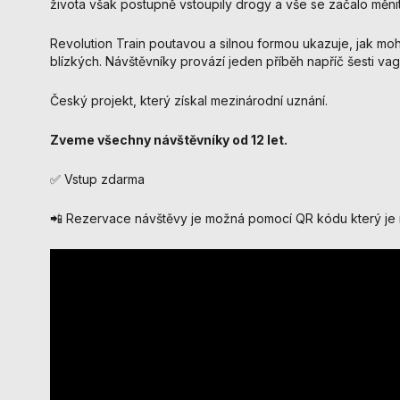
života však postupně vstoupily drogy a vše se začalo měnit
Revolution Train poutavou a silnou formou ukazuje, jak moh
blízkých. Návštěvníky provází jeden příběh napříč šesti vag
Český projekt, který získal mezinárodní uznání.
Zveme všechny návštěvníky od 12 let.
✅ Vstup zdarma
📲 Rezervace návštěvy je možná pomocí QR kódu který je 