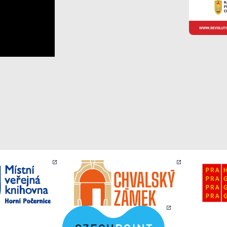
Analytické
cookies
Analytické
cookies nám
umožňují
měření výkonu
našeho webu
a našich
reklamních
kampaní.
Jejich pomocí
určujeme
počet návštěv
a zdroje
návštěv našich
internetových
stránek. Data
získaná
pomocí těchto
cookies
zpracováváme
souhrnně, bez