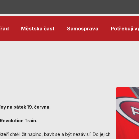
řad
Městská část
Samospráva
Potřebuji vy
ny na pátek 19. června.
Nezbytné
 Revolution Train.
cookies
Technické
eří chtěli žít naplno, bavit se a být nezávislí. Do jejich
cookies jsou