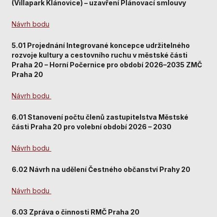
Personalizované
(Villapark Klánovice) – uzavření Plánovací smlouvy
soubory cookie
Používáme rovněž
Návrh bodu
soubory cookie a
další technologie,
5.01 Projednání Integrované koncepce udržitelného
abychom
rozvoje kultury a cestovního ruchu v městské části
přizpůsobili naše
Praha 20 – Horní Počernice pro období 2026–2035 ZMČ
webové stránky
Praha 20
potřebám a
zájmům našich
Návrh bodu
návštěvníků.
6.01 Stanovení počtu členů zastupitelstva Městské
části Praha 20 pro volební období 2026 – 2030
Reklamní cookies
Reklamní cookies
Návrh bodu
používáme my
nebo naši partneři,
6.02 Návrh na udělení Čestného občanství Prahy 20
abychom Vám
mohli zobrazit
vhodné obsahy
Návrh bodu
nebo reklamy jak
na našich
6.03 Zpráva o činnosti RMČ Praha 20