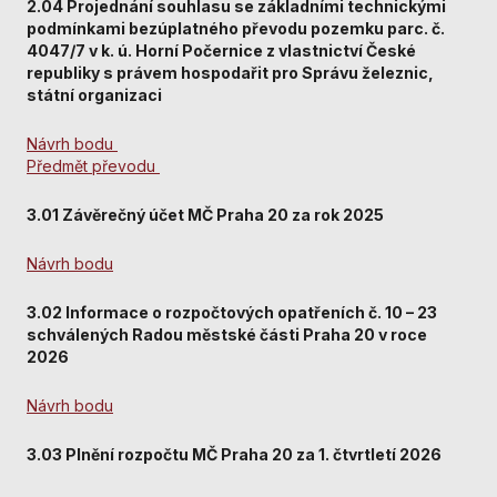
2.04 Projednání souhlasu se základními technickými
Analytické
podmínkami bezúplatného převodu pozemku parc. č.
cookies
4047/7 v k. ú. Horní Počernice z vlastnictví České
Analytické
republiky s právem hospodařit pro Správu železnic,
cookies nám
státní organizaci
umožňují
měření výkonu
Návrh bodu
našeho webu
Předmět převodu
a našich
reklamních
kampaní.
3.01 Závěrečný účet MČ Praha 20 za rok 2025
Jejich pomocí
určujeme
Návrh bodu
počet návštěv
a zdroje
3.02 Informace o rozpočtových opatřeních č. 10 – 23
návštěv našich
schválených Radou městské části Praha 20 v roce
internetových
2026
stránek. Data
získaná
Návrh bodu
pomocí těchto
cookies
3.03 Plnění rozpočtu MČ Praha 20 za 1. čtvrtletí 2026
zpracováváme
souhrnně, bez