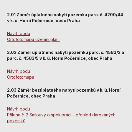
nezbytné pro
správné
fungování
2.01 Záměr úplatného nabytí pozemku parc. č. 4200/44
webu a všech
v k. ú. Horní Počernice, obec Praha
funkcí, které
nabízí.
Návrh bodu
Nepožadujeme
Ortofotomapa územní plán
Váš souhlas s
využitím
2.02 Záměr úplatného nabytí pozemku parc. č. 4583/2 a
technických
parc. č. 4583/5 v k. ú. Horní Počernice, obec Praha
cookies na
našem webu. Z
Návrh bodu
tohoto důvodu
Ortofotomapa
technické
cookies
2.03 Záměr bezúplatného nabytí pozemků v k. ú. Horní
nemohou být
Počernice, obec Praha
individuálně
deaktivovány
nebo
Návrh bodu
aktivovány.
Příloha č. 2 Smlouvy o spolupráci – přehled darovaných
pozemků