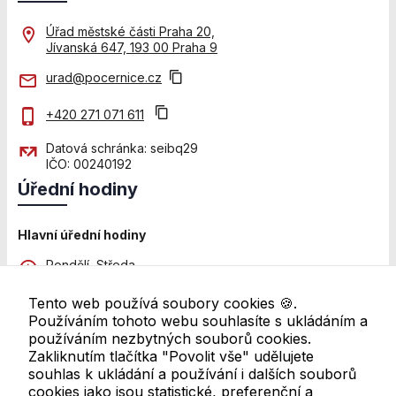
přizpůsobených
Úřad městské části Praha 20,
Vašim zájmům.
Jívanská 647, 193 00 Praha 9
urad@pocernice.cz
+420 271 071 611
Datová schránka: seibq29
IČO: 00240192
Úřední hodiny
Hlavní úřední hodiny
Pondělí, Středa
8:00 - 12:00 a 13:00 - 18:00
Tento web používá soubory cookies 🍪.
Pátek
Používáním tohoto webu souhlasíte s ukládáním a
8:00 - 11:00
používáním nezbytných souborů cookies.
Zakliknutím tlačítka "Povolit vše" udělujete
Další pracoviště
souhlas k ukládání a používání i dalších souborů
Úřední hodiny se mohou lišit. Pro ověření navštivte
cookies jako jsou statistické, preferenční a