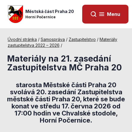
Městská část Praha 20
Menu
Horní Počernice
Úvodní stránka
/
Samospráva
/
Zastupitelstvo
/
Materiály
zastupitelstva 2022 – 2026
/
Materiály na 21. zasedání
Zastupitelstva MČ Praha 20
starosta Městské části Praha 20
svolává 20. zasedání Zastupitelstva
městské části Praha 20, které se bude
konat
ve středu 17. června 2026 od
Nezbytné
17:00 hodin ve Chvalské stodole,
cookies
Horní Počernice.
Technické
cookies jsou