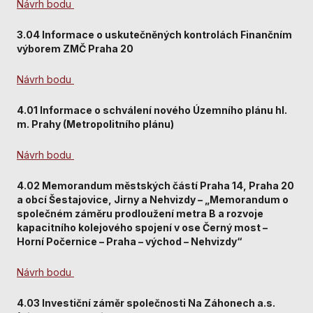
použití
Návrh bodu
identifikátorů,
které ukazují
3.04 Informace o uskutečněných kontrolách Finančním
na konkrétní
výborem ZMČ Praha 20
uživatelé
našeho webu.
Návrh bodu
Pokud
vypnete
4.01 Informace o schválení nového Územního plánu hl.
používání
m. Prahy (Metropolitního plánu)
analytických
cookies ve
Návrh bodu
vztahu k Vaší
návštěvě,
ztrácíme
4.02 Memorandum městských částí Praha 14, Praha 20
možnost
a obcí Šestajovice, Jirny a Nehvizdy – „Memorandum o
analýzy
společném záměru prodloužení metra B a rozvoje
výkonu a
kapacitního kolejového spojení v ose Černý most –
optimalizace
Horní Počernice – Praha – východ – Nehvizdy“
našich
opatření.
Návrh bodu
4.03 Investiční záměr společnosti Na Záhonech a.s.