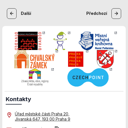
Navigace
Další
Předchozí
pro
příspěvek
Kontakty
Úřad městské části Praha 20,
Jívanská 647, 193 00 Praha 9