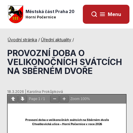
Městská část Praha 20
Menu
Horní Počernice
Úvodní stránka
/
Úřední aktuality
/
PROVOZNÍ DOBA O
VELIKONOČNÍCH SVÁTCÍCH
NA SBĚRNÉM DVOŘE
18.3.2026 | Karolína Prokůpková
Page
1
/
1
Zoom
100%
Nezbytné
cookies
Technické
cookies jsou