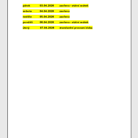
nezbytné pro
správné
fungování
webu a všech
funkcí, které
nabízí.
Nepožadujeme
Váš souhlas s
využitím
technických
cookies na
našem webu. Z
tohoto důvodu
technické
cookies
nemohou být
individuálně
deaktivovány
nebo
aktivovány.