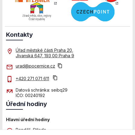
použití
identifikátorů,
které ukazují
na konkrétní
uživatelé
našeho webu.
Kontakty
Pokud
vypnete
používání
Úřad městské části Praha 20,
analytických
Jívanská 647, 193 00 Praha 9
cookies ve
urad@pocernice.cz
vztahu k Vaší
návštěvě,
+420 271 071 611
ztrácíme
možnost
Datová schránka: seibq29
analýzy
IČO: 00240192
výkonu a
Úřední hodiny
optimalizace
našich
opatření.
Hlavní úřední hodiny
Pondělí, Středa