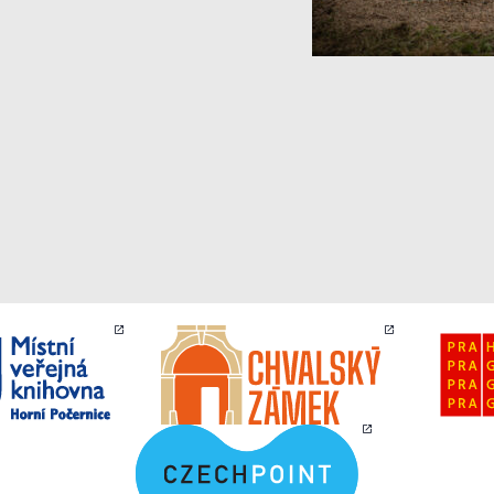
stránkách, tak na
stránkách třetích
subjektů. Díky
tomu můžeme
vytvářet profily
založené na Vašich
zájmech, tak zvané
pseudonymizované
profily. Na základě
těchto informací
není zpravidla
možná
bezprostřední
identifikace Vaší
osoby, protože
jsou používány
pouze
pseudonymizované
údaje. Pokud
nevyjádříte
souhlas, nebudete
příjemcem obsahů
a reklam