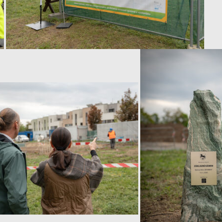
Personalizované
soubory cookie
Používáme rovněž
soubory cookie a
další technologie,
abychom
přizpůsobili naše
webové stránky
potřebám a
zájmům našich
návštěvníků.
Reklamní cookies
Reklamní cookies
používáme my
nebo naši partneři,
abychom Vám
mohli zobrazit
vhodné obsahy
nebo reklamy jak
na našich