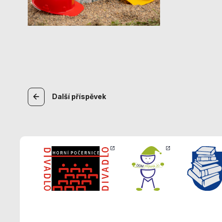
Navigace
Další
příspěvek
pro
příspěvek