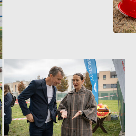
Analytické
cookies
Analytické
cookies nám
umožňují
měření výkonu
našeho webu
a našich
reklamních
kampaní.
Jejich pomocí
určujeme
počet návštěv
a zdroje
návštěv našich
internetových
stránek. Data
získaná
pomocí těchto
cookies
zpracováváme
souhrnně, bez