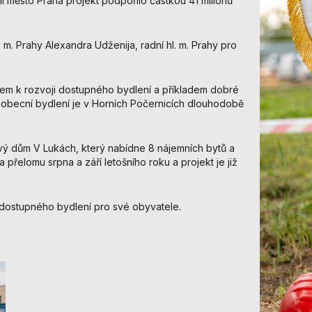
í město Praha projekt podpořilo částkou 41 milionů
nezbytné pro
správné
fungování
. m. Prahy Alexandra Udženija, radní hl. m. Prahy pro
webu a všech
funkcí, které
nabízí.
okem k rozvoji dostupného bydlení a příkladem dobré
Nepožadujeme
 obecní bydlení je v Horních Počernicích dlouhodobě
Váš souhlas s
využitím
technických
cookies na
ový dům V Lukách, který nabídne 8 nájemních bytů a
našem webu. Z
 přelomu srpna a září letošního roku a projekt je již
tohoto důvodu
technické
cookies
 dostupného bydlení pro své obyvatele.
nemohou být
individuálně
deaktivovány
nebo
aktivovány.