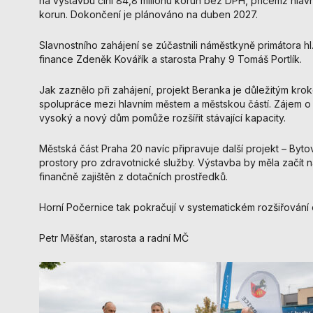
na výstavbu činí 84,8 milionu korun bez DPH, přičemž hlavn
korun. Dokončení je plánováno na duben 2027.
Slavnostního zahájení se zúčastnili náměstkyně primátora hl
finance Zdeněk Kovářík a starosta Prahy 9 Tomáš Portlík.
Jak zaznělo při zahájení, projekt Beranka je důležitým kr
spolupráce mezi hlavním městem a městskou částí. Zájem o
vysoký a nový dům pomůže rozšířit stávající kapacity.
Městská část Praha 20 navíc připravuje další projekt – Byt
prostory pro zdravotnické služby. Výstavba by měla začít na
finančně zajištěn z dotačních prostředků.
Horní Počernice tak pokračují v systematickém rozšiřování
Petr Měšťan, starosta a radní MČ