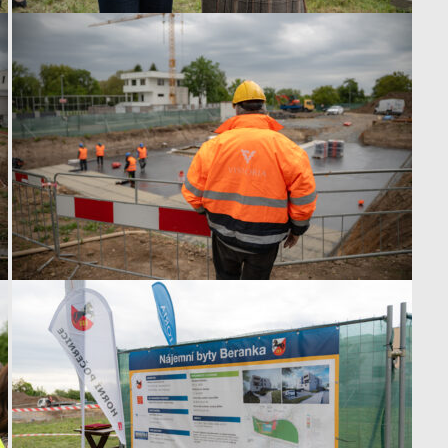
použití
identifikátorů,
které ukazují
na konkrétní
uživatelé
našeho webu.
Pokud
vypnete
používání
analytických
cookies ve
vztahu k Vaší
návštěvě,
ztrácíme
možnost
analýzy
výkonu a
optimalizace
našich
opatření.