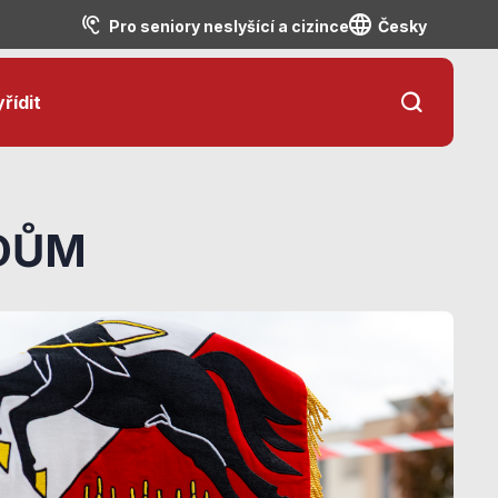
Pro seniory neslyšící a cizince
Česky
řídit
 DŮM