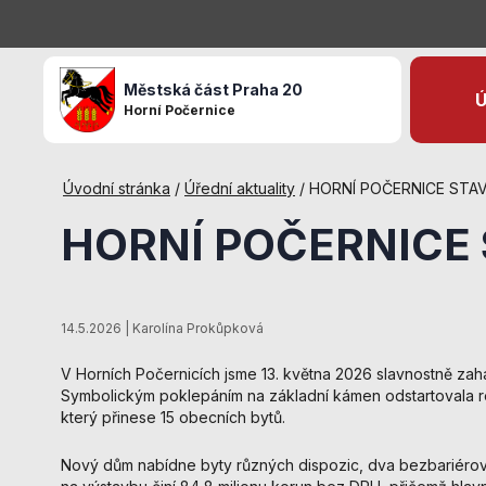
Městská část Praha 20
Ú
Horní Počernice
Úvodní stránka
/
Úřední aktuality
/
HORNÍ POČERNICE STA
HORNÍ POČERNICE
14.5.2026 | Karolína Prokůpková
V Horních Počernicích jsme 13. května 2026 slavnostně zahá
Symbolickým poklepáním na základní kámen odstartovala r
který přinese 15 obecních bytů.
Nový dům nabídne byty různých dispozic, dva bezbariérové