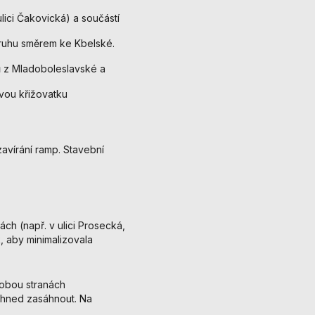
ici Čakovická) a součástí
pruhu směrem ke Kbelské.
ů z Mladoboleslavské a
vou křižovatku
avírání ramp. Stavební
ch (např. v ulici Prosecká,
, aby minimalizovala
obou stranách
ihned zasáhnout. Na