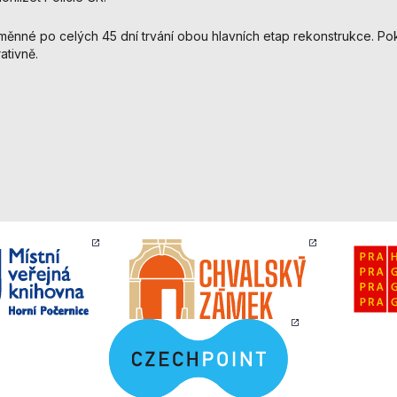
použití
identifikátorů,
měnné po celých 45 dní trvání obou hlavních etap rekonstrukce. Pok
které ukazují
ativně.
na konkrétní
uživatelé
našeho webu.
Pokud
vypnete
používání
analytických
cookies ve
vztahu k Vaší
návštěvě,
ztrácíme
možnost
analýzy
výkonu a
optimalizace
našich
opatření.