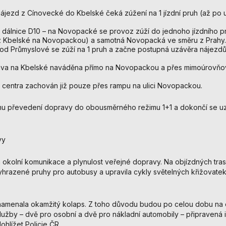
Analytické
jezd z Cínovecké do Kbelské čeká zúžení na 1 jízdní pruh (až po ul
cookies
Analytické
d dálnice D10 – na Novopacké se provoz zúží do jednoho jízdního 
cookies nám
z Kbelské na Novopackou) a samotná Novopacká ve směru z Prahy.
umožňují
 od Průmyslové se zúží na 1 pruh a začne postupná uzávěra nájezd
měření výkonu
našeho webu
rava na Kbelské naváděna přímo na Novopackou a přes mimoúrovňo
a našich
centra zachován již pouze přes rampu na ulici Novopackou.
reklamních
kampaní.
Jejich pomocí
ému převedení dopravy do obousměrného režimu 1+1 a dokončí se uz
určujeme
počet návštěv
a zdroje
vy
návštěv našich
internetových
 okolní komunikace a plynulost veřejné dopravy. Na objízdných trasá
stránek. Data
hrazené pruhy pro autobusy a upravila cykly světelných křižovatek
získaná
pomocí těchto
cookies
amenala okamžitý kolaps. Z toho důvodu budou po celou dobu na 
zpracováváme
užby – dvě pro osobní a dvě pro nákladní automobily – připravená 
souhrnně, bez
ohlížet Policie ČR.