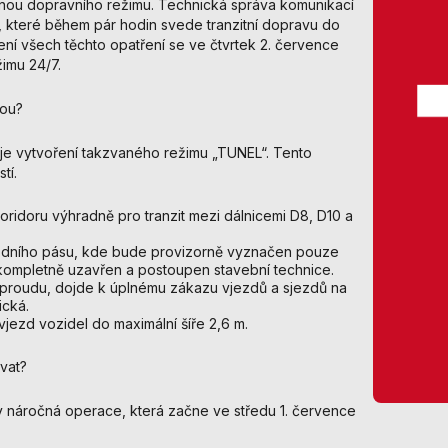
ěnou dopravního režimu. Technická správa komunikací
nezbytné pro
, které během pár hodin svede tranzitní dopravu do
správné
ní všech těchto opatření se ve čtvrtek 2. července
fungování
imu 24/7.
webu a všech
funkcí, které
kou?
nabízí.
Nepožadujeme
Váš souhlas s
e je vytvoření takzvaného režimu „TUNEL“. Tento
využitím
tí.
technických
cookies na
idoru výhradně pro tranzit mezi dálnicemi D8, D10 a
našem webu. Z
tohoto důvodu
jízdního pásu, kde bude provizorně vyznačen pouze
technické
 kompletně uzavřen a postoupen stavební technice.
o proudu, dojde k úplnému zákazu vjezdů a sjezdů na
cookies
ická.
nemohou být
ezd vozidel do maximální šíře 2,6 m.
individuálně
deaktivovány
vat?
nebo
aktivovány.
y náročná operace, která začne ve středu 1. července