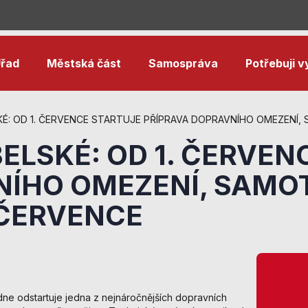
řad
Městská část
Samospráva
Potřebuji vy
É: OD 1. ČERVENCE STARTUJE PŘÍPRAVA DOPRAVNÍHO OMEZENÍ,
LSKÉ: OD 1. ČERVEN
NÍHO OMEZENÍ, SAMO
 ČERVENCE
Nezbytné
cookies
Technické
ne odstartuje jedna z nejnáročnějších dopravních
cookies jsou