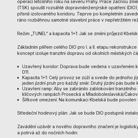
operací letošního roku na severu Prahy. Práce začnou zm
(TSK) spouští rozsáhlé dopravněinženýrské opatření (DIO)
přísně izolovaného koridoru. Teprve po kompletním zavede
ráno rozběhnou samotné stavební práce v nepřetržitém rež
Režim „TUNEL“ a kapacita 1+1: Jak se změní průjezd Kbels
Základním pilířem celého DIO pro I. a II. etapu rekonstrukc
koncept izoluje tranzitní dopravu od okolních městských čás
Uzavřený koridor: Doprava bude vedena v uzavřeném kor
D11.
Kapacita 1+1: Celý provoz se zúží a svede do jednoho 
jeden jízdní pruh pro každý směr. Druhý jízdní pás bude
Uzavření ramp: Aby se zabránilo zablokování tranzitníh
klíčových rampách Prosecká a Mladoboleslavská/Čakov
Šířkové omezení: Na komunikaci Kbelská bude povolen vj
Středeční hodinový plán: Jak se bude DIO postupně instalo
Zavádění uzávěr a nového dopravního značení je logistick
a potrvá až do nočních hodin: