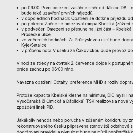
po 09:00: První omezení zasáhne směr od dálnice D8 – ná
bude také uzavření prvních nájezdů.
v dopoledních hodinách: Opatření se dotkne příjezdu o
po poledni: Začne se omezovat rampa Kbelská (zúžení 
v podvečer: Omezení se přesune na jižní část – Kbelská
Prosecké ulice.
ve večerních hodinách: Za Průmyslovou ulicí bude dop
Kyje/Satalice.
v průběhu noci: V úseku za Čakovickou bude provoz do 
V noci ze středy na čtvrtek 2. července dojde k postupn
práce začnou po 06:00 ráno.
Návazná opatření: Odtahy, preference MHD a rozliv dopra
Protože kapacita Kbelské klesne na minimum, DIO myslí i na
Vysočanská či Čimická a Ďáblická) TSK realizovala nové vy
zpoždění linek PID.
Jakákoliv nehoda nebo porucha v zúženém koridoru by zn
rekonstruovaného úseku připravena stanoviště odtahové sl
dodržování pravidel a plynulost bude na místě nepřetržitě d