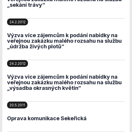
Personalizované
„sekání trávy“
soubory cookie
Používáme rovněž
soubory cookie a
24.2.2012
další technologie,
abychom
Výzva více zájemcům k podání nabídky na
přizpůsobili naše
veřejnou zakázku malého rozsahu na službu
webové stránky
„údržba živých plotů“
potřebám a
zájmům našich
návštěvníků.
24.2.2012
Výzva více zájemcům k podání nabídky na
Reklamní cookies
veřejnou zakázku malého rozsahu na službu
Reklamní cookies
„výsadba okrasných květin“
používáme my
nebo naši partneři,
abychom Vám
20.5.2011
mohli zobrazit
vhodné obsahy
Oprava komunikace Sekeřická
nebo reklamy jak
na našich