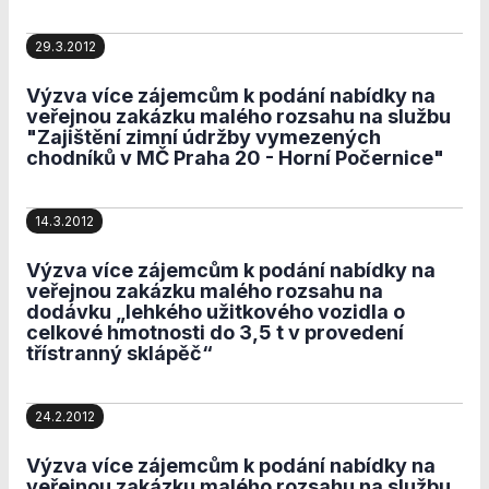
použití
identifikátorů,
které ukazují
29.3.2012
na konkrétní
uživatelé
Výzva více zájemcům k podání nabídky na
našeho webu.
veřejnou zakázku malého rozsahu na službu
Pokud
"Zajištění zimní údržby vymezených
vypnete
chodníků v MČ Praha 20 - Horní Počernice"
používání
analytických
cookies ve
14.3.2012
vztahu k Vaší
návštěvě,
Výzva více zájemcům k podání nabídky na
ztrácíme
veřejnou zakázku malého rozsahu na
možnost
dodávku „lehkého užitkového vozidla o
analýzy
celkové hmotnosti do 3,5 t v provedení
třístranný sklápěč“
výkonu a
optimalizace
našich
opatření.
24.2.2012
Výzva více zájemcům k podání nabídky na
veřejnou zakázku malého rozsahu na službu