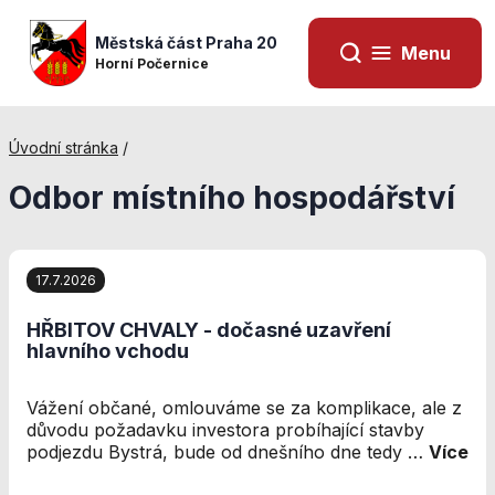
Městská část Praha 20
Menu
Horní Počernice
Úvodní stránka
/
Odbor místního hospodářství
17.7.2026
HŘBITOV CHVALY - dočasné uzavření
hlavního vchodu
Vážení občané, omlouváme se za komplikace, ale z
Nezbytné
důvodu požadavku investora probíhající stavby
cookies
podjezdu Bystrá, bude od dnešního dne tedy …
Více
Technické
cookies jsou