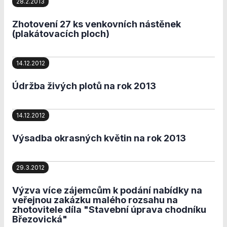
28.2.2013
Analytické
cookies
Zhotovení 27 ks venkovních nástěnek
Analytické
(plakátovacích ploch)
cookies nám
umožňují
měření výkonu
14.12.2012
našeho webu
a našich
Údržba živých plotů na rok 2013
reklamních
kampaní.
Jejich pomocí
14.12.2012
určujeme
počet návštěv
a zdroje
Výsadba okrasných květin na rok 2013
návštěv našich
internetových
stránek. Data
29.3.2012
získaná
pomocí těchto
Výzva více zájemcům k podání nabídky na
cookies
veřejnou zakázku malého rozsahu na
zpracováváme
zhotovitele díla "Stavební úprava chodníku
souhrnně, bez
Březovická"