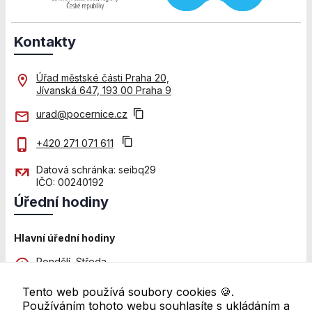
přizpůsobených
Vašim zájmům.
Kontakty
Úřad městské části Praha 20,
Jívanská 647, 193 00 Praha 9
urad@pocernice.cz
+420 271 071 611
Datová schránka: seibq29
IČO: 00240192
Úřední hodiny
Hlavní úřední hodiny
Pondělí, Středa
8:00 - 12:00 a 13:00 - 18:00
Tento web používá soubory cookies 🍪.
Pátek
Používáním tohoto webu souhlasíte s ukládáním a
8:00 - 11:00