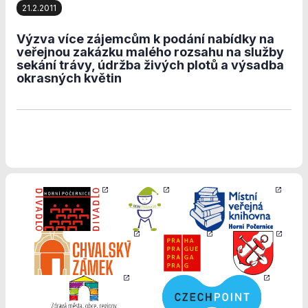
stránkách, tak na
21.2.2011
stránkách třetích
subjektů. Díky
Výzva více zájemcům k podání nabídky na
tomu můžeme
veřejnou zakázku malého rozsahu na služby
vytvářet profily
sekání trávy, údržba živých plotů a výsadba
založené na Vašich
okrasných květin
zájmech, tak zvané
pseudonymizované
profily. Na základě
těchto informací
není zpravidla
možná
bezprostřední
identifikace Vaší
osoby, protože
jsou používány
pouze
pseudonymizované
údaje. Pokud
nevyjádříte
souhlas, nebudete
příjemcem obsahů
a reklam