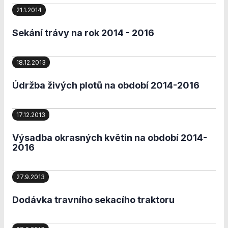
nezbytné pro
21.1.2014
správné
fungování
Sekání trávy na rok 2014 - 2016
webu a všech
funkcí, které
nabízí.
18.12.2013
Nepožadujeme
Váš souhlas s
Údržba živých plotů na období 2014-2016
využitím
technických
cookies na
17.12.2013
našem webu. Z
tohoto důvodu
Výsadba okrasných květin na období 2014-
technické
2016
cookies
nemohou být
individuálně
27.9.2013
deaktivovány
nebo
aktivovány.
Dodávka travního sekacího traktoru