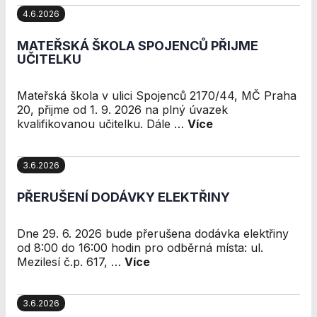
nezbytné pro
4.6.2026
správné
fungování
MATEŘSKÁ ŠKOLA SPOJENCŮ PŘIJME
webu a všech
UČITELKU
funkcí, které
nabízí.
Nepožadujeme
Mateřská škola v ulici Spojenců 2170/44, MČ Praha
Váš souhlas s
20, přijme od 1. 9. 2026 na plný úvazek
využitím
kvalifikovanou učitelku. Dále …
Více
technických
cookies na
našem webu. Z
3.6.2026
tohoto důvodu
technické
PŘERUŠENÍ DODÁVKY ELEKTŘINY
cookies
nemohou být
Dne 29. 6. 2026 bude přerušena dodávka elektřiny
individuálně
od 8:00 do 16:00 hodin pro odběrná místa: ul.
deaktivovány
Mezilesí č.p. 617, …
Více
nebo
aktivovány.
3.6.2026