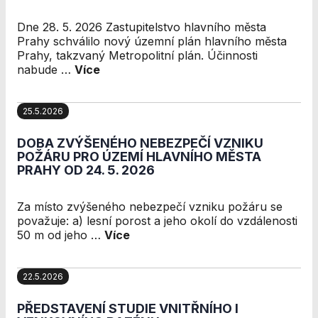
použití
identifikátorů,
Dne 28. 5. 2026 Zastupitelstvo hlavního města
které ukazují
Prahy schválilo nový územní plán hlavního města
na konkrétní
Prahy, takzvaný Metropolitní plán. Účinnosti
uživatelé
nabude …
Více
našeho webu.
Pokud
vypnete
25.5.2026
používání
analytických
DOBA ZVÝŠENÉHO NEBEZPEČÍ VZNIKU
cookies ve
POŽÁRU PRO ÚZEMÍ HLAVNÍHO MĚSTA
vztahu k Vaší
PRAHY OD 24. 5. 2026
návštěvě,
ztrácíme
možnost
Za místo zvýšeného nebezpečí vzniku požáru se
analýzy
považuje: a) lesní porost a jeho okolí do vzdálenosti
výkonu a
50 m od jeho …
Více
optimalizace
našich
opatření.
22.5.2026
PŘEDSTAVENÍ STUDIE VNITŘNÍHO I