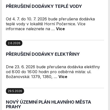
Analytické
PŘERUŠENÍ DODÁVKY TEPLÉ VODY
cookies
Analytické
cookies nám
Od 4. 7. do 10. 7. 2026 bude přerušena dodávka
umožňují
teplé vody v lokalitě Horní Počernice. Více
měření výkonu
informace naleznete na …
Více
našeho webu
a našich
reklamních
2.6.2026
kampaní.
Jejich pomocí
PŘERUŠENÍ DODÁVKY ELEKTŘINY
určujeme
počet návštěv
a zdroje
Dne 23. 6. 2026 bude přerušena dodávka elektřiny
návštěv našich
od 8:00 do 16:00 hodin pro odběrná místa: ul.
internetových
Božanovská: 1379, 1380, …
Více
stránek. Data
získaná
pomocí těchto
29.5.2026
cookies
zpracováváme
NOVÝ ÚZEMNÍ PLÁN HLAVNÍHO MĚSTA
souhrnně, bez
PRAHY