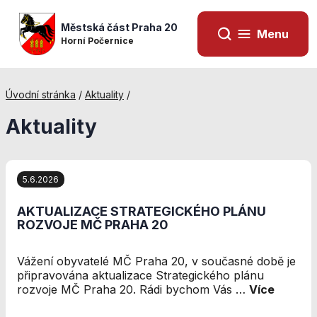
Městská část Praha 20
Menu
Horní Počernice
Úvodní stránka
/
Aktuality
/
Aktuality
5.6.2026
AKTUALIZACE STRATEGICKÉHO PLÁNU
ROZVOJE MČ PRAHA 20
Vážení obyvatelé MČ Praha 20, v současné době je
Nezbytné
připravována aktualizace Strategického plánu
cookies
rozvoje MČ Praha 20. Rádi bychom Vás …
Více
Technické
cookies jsou