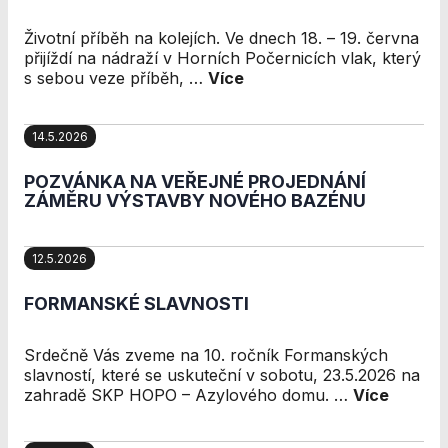
stránkách, tak na
stránkách třetích
Životní příběh na kolejích. Ve dnech 18. – 19. června
subjektů. Díky
přijíždí na nádraží v Horních Počernicích vlak, který
tomu můžeme
s sebou veze příběh, …
Více
vytvářet profily
založené na Vašich
zájmech, tak zvané
14.5.2026
pseudonymizované
profily. Na základě
POZVÁNKA NA VEŘEJNÉ PROJEDNÁNÍ
těchto informací
ZÁMĚRU VÝSTAVBY NOVÉHO BAZÉNU
není zpravidla
možná
bezprostřední
12.5.2026
identifikace Vaší
osoby, protože
FORMANSKÉ SLAVNOSTI
jsou používány
pouze
pseudonymizované
Srdečně Vás zveme na 10. ročník Formanských
údaje. Pokud
slavností, které se uskuteční v sobotu, 23.5.2026 na
nevyjádříte
zahradě SKP HOPO – Azylového domu. …
Více
souhlas, nebudete
příjemcem obsahů
a reklam