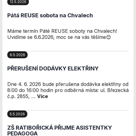
12.5.2026
přizpůsobených
Vašim zájmům.
Pátá REUSE sobota na Chvalech
Máme termín Páté REUSE soboty na Chvalech!
Uvidíme se 6.6.2026, moc se na vás těšíme😊
6.5.2026
PŘERUŠENÍ DODÁVKY ELEKTŘINY
Dne 4. 6. 2026 bude přerušena dodávka elektřiny od
8:00 do 16:00 hodin pro odběrná místa: ul. Březecká
č.p. 2855, …
Více
5.5.2026
ZŠ RATIBOŘICKÁ PŘIJME ASISTENTKY
PEDAGOGA