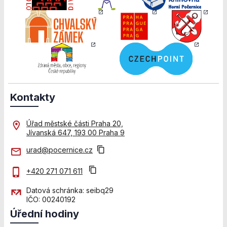
Kontakty
Úřad městské části Praha 20,
Jívanská 647, 193 00 Praha 9
urad@pocernice.cz
+420 271 071 611
Datová schránka: seibq29
IČO: 00240192
Úřední hodiny