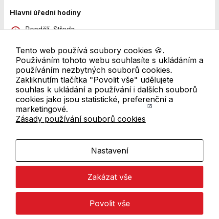
Hlavní úřední hodiny
Pondělí, Středa
8:00 - 12:00 a 13:00 - 18:00
Tento web používá soubory cookies 🍪.
Pátek
Používáním tohoto webu souhlasíte s ukládáním a
8:00 - 11:00
používáním nezbytných souborů cookies.
Zakliknutím tlačítka "Povolit vše" udělujete
Další pracoviště
souhlas k ukládání a používání i dalších souborů
Úřední hodiny se mohou lišit. Pro ověření navštivte
cookies jako jsou statistické, preferenční a
přehled všech úředních hodin
marketingové.
Zásady používání souborů cookies
Odkazy v patičce
Mapa webu
Nastavení
RSS kanál
Zakázat vše
Prohlášení o přístupnosti
Zásady používání cookies
Povolit vše
Nastavení cookies