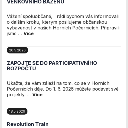
Personalizované
VENKOVNÍHO BAZÉNU
soubory cookie
Používáme rovněž
Vážení spoluobčané, rádi bychom vás informovali
soubory cookie a
o dalším kroku, kterým posilujeme občanskou
další technologie,
vybavenost v našich Horních Počernicích. Připravili
abychom
jsme …
Více
přizpůsobili naše
webové stránky
potřebám a
20.5.2026
zájmům našich
návštěvníků.
ZAPOJTE SE DO PARTICIPATIVNÍHO
ROZPOČTU
Reklamní cookies
Ukažte, že vám záleží na tom, co se v Horních
Reklamní cookies
Počernicích děje. Do 1. 6. 2026 můžete podávat své
používáme my
projekty. …
Více
nebo naši partneři,
abychom Vám
mohli zobrazit
18.5.2026
vhodné obsahy
nebo reklamy jak
na našich
Revolution Train