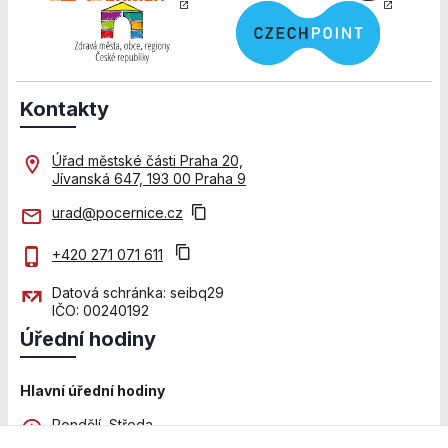
Kontakty
Úřad městské části Praha 20,
Jívanská 647, 193 00 Praha 9
urad@pocernice.cz
+420 271 071 611
Datová schránka: seibq29
IČO: 00240192
Úřední hodiny
Hlavní úřední hodiny
Pondělí, Středa
8:00 - 12:00 a 13:00 - 18:00