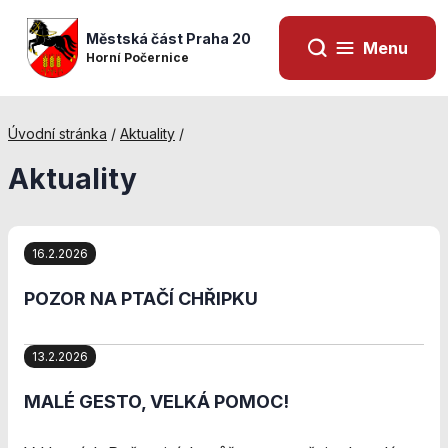
Městská část Praha 20
Menu
Horní Počernice
Úvodní stránka
/
Aktuality
/
Aktuality
16.2.2026
POZOR NA PTAČÍ CHŘIPKU
13.2.2026
Nezbytné
cookies
MALÉ GESTO, VELKÁ POMOC!
Technické
cookies jsou