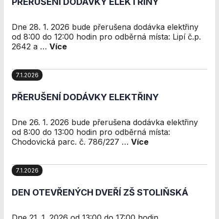
PŘERUŠENÍ DODÁVKY ELEKTŘINY
stránkách, tak na
stránkách třetích
subjektů. Díky
Dne 28. 1. 2026 bude přerušena dodávka elektřiny
tomu můžeme
od 8:00 do 12:00 hodin pro odběrná místa: Lipí č.p.
vytvářet profily
2642 a …
Více
založené na Vašich
zájmech, tak zvané
pseudonymizované
7.1.2026
profily. Na základě
těchto informací
PŘERUŠENÍ DODÁVKY ELEKTŘINY
není zpravidla
možná
bezprostřední
Dne 26. 1. 2026 bude přerušena dodávka elektřiny
identifikace Vaší
od 8:00 do 13:00 hodin pro odběrná místa:
osoby, protože
Chodovická parc. č. 786/227 …
Více
jsou používány
pouze
pseudonymizované
7.1.2026
údaje. Pokud
nevyjádříte
DEN OTEVŘENÝCH DVEŘÍ ZŠ STOLIŇSKÁ
souhlas, nebudete
příjemcem obsahů
Dne 21. 1. 2026 od 13:00 do 17:00 hodin.
a reklam