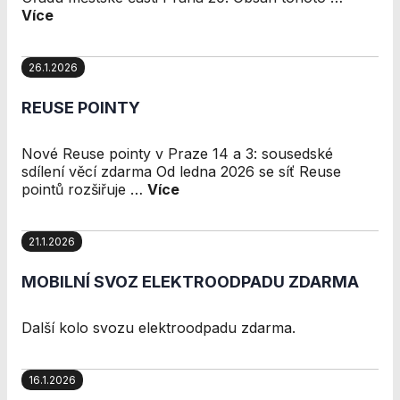
použití
Více
identifikátorů,
které ukazují
na konkrétní
26.1.2026
uživatelé
našeho webu.
REUSE POINTY
Pokud
vypnete
používání
Nové Reuse pointy v Praze 14 a 3: sousedské
analytických
sdílení věcí zdarma Od ledna 2026 se síť Reuse
cookies ve
pointů rozšiřuje …
Více
vztahu k Vaší
návštěvě,
ztrácíme
21.1.2026
možnost
analýzy
MOBILNÍ SVOZ ELEKTROODPADU ZDARMA
výkonu a
optimalizace
našich
Další kolo svozu elektroodpadu zdarma.
opatření.
16.1.2026