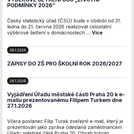
Analytické
PODMÍNKY 2026“
cookies
Analytické
Český statistický úřad (ČSÚ) bude v období od 31.
cookies nám
ledna do 21. června 2026 realizovat celostátní
umožňují
výběrové šetření v domácnostech …
Více
měření výkonu
našeho webu
a našich
28.1.2026
reklamních
kampaní.
Jejich pomocí
ZÁPISY DO ZŠ PRO ŠKOLNÍ ROK 2026/2027
určujeme
počet návštěv
a zdroje
28.1.2026
návštěv našich
internetových
Vyjádření Úřadu městské části Praha 20 k e-
stránek. Data
mailu prezentovanému Filipem Turkem dne
získaná
27.1.2026
pomocí těchto
cookies
Včera poslanec Filip Turek zveřejnil e-mail, který je
zpracováváme
prezentován jako zpráva odeslaná zaměstnancem
souhrnně, bez
Úřadu městské části Praha 20. Obsah tohoto …