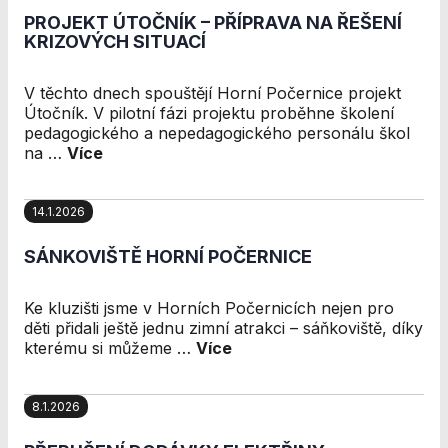
Personalizované
PROJEKT ÚTOČNÍK – PŘÍPRAVA NA ŘEŠENÍ
soubory cookie
KRIZOVÝCH SITUACÍ
Používáme rovněž
soubory cookie a
další technologie,
V těchto dnech spouštějí Horní Počernice projekt
abychom
Útočník. V pilotní fázi projektu proběhne školení
přizpůsobili naše
pedagogického a nepedagogického personálu škol
webové stránky
na …
Více
potřebám a
zájmům našich
návštěvníků.
14.1.2026
SÁNKOVIŠTĚ HORNÍ POČERNICE
Reklamní cookies
Reklamní cookies
Ke kluzišti jsme v Horních Počernicích nejen pro
používáme my
děti přidali ještě jednu zimní atrakci – sáňkoviště, díky
nebo naši partneři,
kterému si můžeme …
Více
abychom Vám
mohli zobrazit
vhodné obsahy
8.1.2026
nebo reklamy jak
na našich