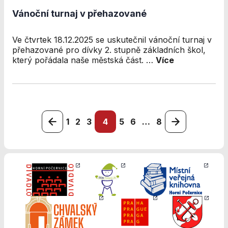
Vánoční turnaj v přehazované
Ve čtvrtek 18.12.2025 se uskutečnil vánoční turnaj v
přehazované pro dívky 2. stupně základních škol,
který pořádala naše městská část. …
Více
1
2
3
4
5
6
…
8