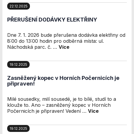
22.12.2025
PŘERUŠENÍ DODÁVKY ELEKTŘINY
Dne 7. 1. 2026 bude přerušena dodávka elektřiny od
8:00 do 13:00 hodin pro odběrná místa: ul.
Náchodská parc. č. …
Více
19.12.2025
Zasněžený kopec v Horních Počernicích je
připraven!
Milé sousedky, milí sousedé, je to bílé, studí to a
klouže to. Ano – zasněžený kopec v Horních
Počernicích je připraven! Vedení …
Více
19.12.2025