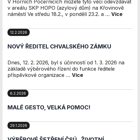
V Horních Počernicích můžete tyto věci odevzdávat
nezbytné pro
v areálu SKP HOPO (azylový dům) na Křovinově
správné
náměstí Ve středu 18.2., v pondělí 23.2. a …
Více
fungování
webu a všech
funkcí, které
12.2.2026
nabízí.
Nepožadujeme
NOVÝ ŘEDITEL CHVALSKÉHO ZÁMKU
Váš souhlas s
využitím
technických
Dnes, 12. 2. 2026, byl s účinností od 1. 3. 2026 na
cookies na
základě výběrového řízení do funkce ředitele
našem webu. Z
příspěvkové organizace …
Více
tohoto důvodu
technické
cookies
6.2.2026
nemohou být
individuálně
MALÉ GESTO, VELKÁ POMOC!
deaktivovány
nebo
aktivovány.
29.1.2026
VÝBĚROVÉ ŠETŘENÍ ČSÚ „ŽIVOTNÍ